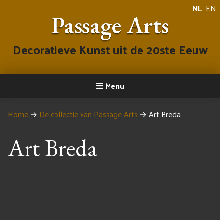
NL
EN
Passage Arts
Decoratieve Kunst uit de 20ste Eeuw
Menu
Home
→
De collectie van Passage Arts
→
Art Breda
Art Breda