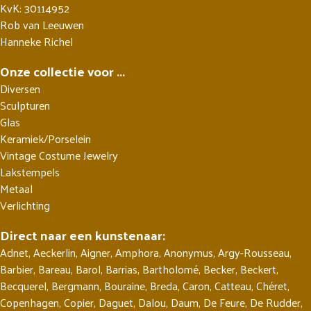
KvK: 30114952
Rob van Leeuwen
Hanneke Richel
Onze collectie voor ...
Diversen
Sculpturen
Glas
Keramiek/Porselein
Vintage Costume Jewelry
Lakstempels
Metaal
Verlichting
Direct naar een kunstenaar:
Adnet
,
Aeckerlin
,
Aigner
,
Amphora
,
Anonymus
,
Argy-Rousseau
,
Barbier
,
Bareau
,
Barol
,
Barrias
,
Bartholomé
,
Becker
,
Beckert
,
Becquerel
,
Bergmann
,
Bouraine
,
Breda
,
Caron
,
Catteau
,
Chéret
,
Copenhagen
,
Copier
,
Daguet
,
Dalou
,
Daum
,
De Feure
,
De Rudder
,