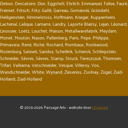
Debon
,
Descatoire
,
Dior
,
Eggshell
,
Ehrlich
,
Emmanuel
,
Falise
,
Fauré
,
Fremiet
,
Fritsch
,
Fritz
,
Gallé
,
Garreau
,
Gomanski
,
Gröndahl
,
Heiligenstein
,
Himmelstoss
,
Hoffmann
,
Krieger
,
Kuppenheim
,
Lachenal
,
Lalique
,
Lamarre
,
Landry
,
Laporte Blairsy
,
Lejan
,
Léonard
,
Linossier
,
Loetz
,
Louchet
,
Maison
,
Metallwarefabrik
,
Meydam
,
Monet
,
Mouton
,
Nason
,
Pallenberg
,
Paris
,
Pepe
,
Philippe
,
Primavera
,
René
,
Riché
,
Rochard
,
Rombaux
,
Rookwood
,
Rozenburg
,
Salviati
,
Sandoz
,
Schellink
,
Schenck
,
Schliepstein
,
Schneider
,
Sèvres
,
Sèvres
,
Stamp
,
Struck
,
Tereszczuk
,
Thomsen
,
Trifari
,
Valkema
,
Verschneider
,
Vesque
,
Villeroy
,
Vos
,
Wandschneider
,
White
,
Wynand
,
Zieseniss
,
Zsolnay
,
Zügel
,
Zuid-
Holland
,
Zuid-Holland
© 2019-2026 Passage Arts - website door
nils&paul