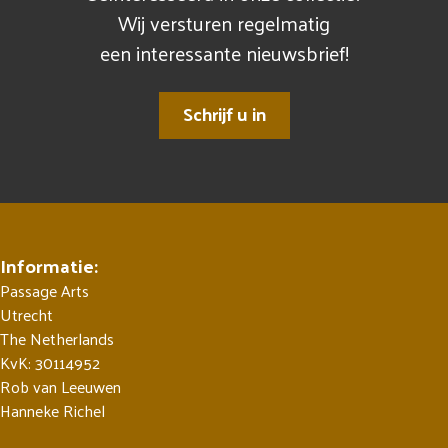
Wij versturen regelmatig
een interessante nieuwsbrief!
Schrijf u in
Informatie:
Passage Arts
Utrecht
The Netherlands
KvK: 30114952
Rob van Leeuwen
Hanneke Richel