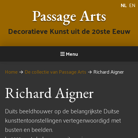
NL
EN
Passage Arts
Decoratieve Kunst uit de 20ste Eeuw
Menu
Home
→
De collectie van Passage Arts
→
Richard Aigner
Richard Aigner
Duits beeldhouwer op de belangrijkste Duitse
kunsttentoonstellingen vertegenwoordigd met
busten en beelden.