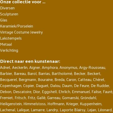
Onze collectie voor ...
Diversen
Sculpturen
Glas
Keramiek/Porselein
Vintage Costume Jewelry
Lakstempels
Metaal
Verlichting
Direct naar een kunstenaar:
Adnet
,
Aeckerlin
,
Aigner
,
Amphora
,
Anonymus
,
Argy-Rousseau
,
Barbier
,
Bareau
,
Barol
,
Barrias
,
Bartholomé
,
Becker
,
Beckert
,
Becquerel
,
Bergmann
,
Bouraine
,
Breda
,
Caron
,
Catteau
,
Chéret
,
Copenhagen
,
Copier
,
Daguet
,
Dalou
,
Daum
,
De Feure
,
De Rudder
,
Debon
,
Descatoire
,
Dior
,
Eggshell
,
Ehrlich
,
Emmanuel
,
Falise
,
Fauré
,
Fremiet
,
Fritsch
,
Fritz
,
Gallé
,
Garreau
,
Gomanski
,
Gröndahl
,
Heiligenstein
,
Himmelstoss
,
Hoffmann
,
Krieger
,
Kuppenheim
,
Lachenal
,
Lalique
,
Lamarre
,
Landry
,
Laporte Blairsy
,
Lejan
,
Léonard
,