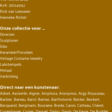
KvK: 30114952
Rob van Leeuwen
Hanneke Richel
Onze collectie voor ...
Diversen
Sculpturen
Glas
Keramiek/Porselein
Vintage Costume Jewelry
Lakstempels
Metaal
Verlichting
Direct naar een kunstenaar:
Adnet
,
Aeckerlin
,
Aigner
,
Amphora
,
Anonymus
,
Argy-Rousseau
,
Barbier
,
Bareau
,
Barol
,
Barrias
,
Bartholomé
,
Becker
,
Beckert
,
Becquerel
,
Bergmann
,
Bouraine
,
Breda
,
Caron
,
Catteau
,
Chéret
,
Copenhagen
,
Copier
,
Daguet
,
Dalou
,
Daum
,
De Feure
,
De Rudder
,