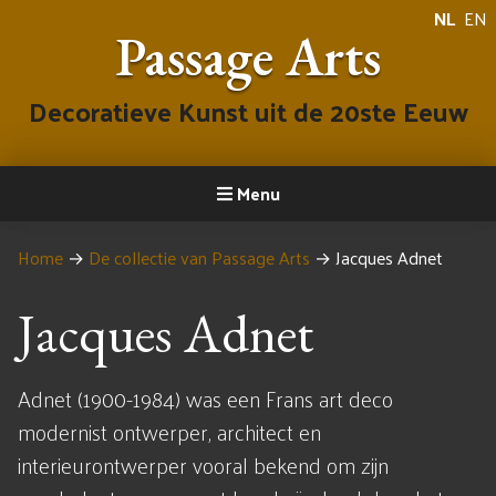
NL
EN
Passage Arts
Decoratieve Kunst uit de 20ste Eeuw
Menu
Home
→
De collectie van Passage Arts
→
Jacques Adnet
Jacques Adnet
Adnet (1900-1984) was een Frans art deco
modernist ontwerper, architect en
interieurontwerper vooral bekend om zijn