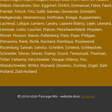
Debon
,
Descatoire
,
Dior
,
Eggshell
,
Ehrlich
,
Emmanuel
,
Falise
,
Fauré
,
Fremiet
,
Fritsch
,
Fritz
,
Gallé
,
Garreau
,
Gomanski
,
Gröndahl
,
Heiligenstein
,
Himmelstoss
,
Hoffmann
,
Krieger
,
Kuppenheim
,
Lachenal
,
Lalique
,
Lamarre
,
Landry
,
Laporte Blairsy
,
Lejan
,
Léonard
,
Linossier
,
Loetz
,
Louchet
,
Maison
,
Metallwarefabrik
,
Meydam
,
Monet
,
Mouton
,
Nason
,
Pallenberg
,
Paris
,
Pepe
,
Philippe
,
Primavera
,
René
,
Riché
,
Rochard
,
Rombaux
,
Rookwood
,
Rozenburg
,
Salviati
,
Sandoz
,
Schellink
,
Schenck
,
Schliepstein
,
Schneider
,
Sèvres
,
Sèvres
,
Stamp
,
Struck
,
Tereszczuk
,
Thomsen
,
Trifari
,
Valkema
,
Verschneider
,
Vesque
,
Villeroy
,
Vos
,
Wandschneider
,
White
,
Wynand
,
Zieseniss
,
Zsolnay
,
Zügel
,
Zuid-
Holland
,
Zuid-Holland
© 2019-2026 Passage Arts - website door
nils&paul