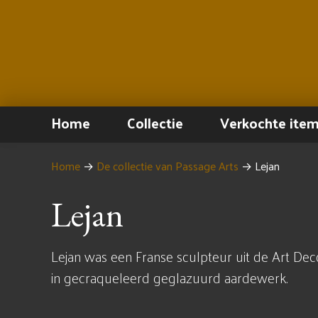
Home
Collectie
Verkochte ite
Home
→
De collectie van Passage Arts
→
Lejan
Lejan
Lejan was een Franse sculpteur uit de Art Deco
in gecraqueleerd geglazuurd aardewerk.