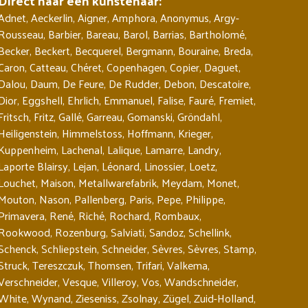
Direct naar een kunstenaar:
Adnet
,
Aeckerlin
,
Aigner
,
Amphora
,
Anonymus
,
Argy-
Rousseau
,
Barbier
,
Bareau
,
Barol
,
Barrias
,
Bartholomé
,
Becker
,
Beckert
,
Becquerel
,
Bergmann
,
Bouraine
,
Breda
,
Caron
,
Catteau
,
Chéret
,
Copenhagen
,
Copier
,
Daguet
,
Dalou
,
Daum
,
De Feure
,
De Rudder
,
Debon
,
Descatoire
,
Dior
,
Eggshell
,
Ehrlich
,
Emmanuel
,
Falise
,
Fauré
,
Fremiet
,
Fritsch
,
Fritz
,
Gallé
,
Garreau
,
Gomanski
,
Gröndahl
,
Heiligenstein
,
Himmelstoss
,
Hoffmann
,
Krieger
,
Kuppenheim
,
Lachenal
,
Lalique
,
Lamarre
,
Landry
,
Laporte Blairsy
,
Lejan
,
Léonard
,
Linossier
,
Loetz
,
Louchet
,
Maison
,
Metallwarefabrik
,
Meydam
,
Monet
,
Mouton
,
Nason
,
Pallenberg
,
Paris
,
Pepe
,
Philippe
,
Primavera
,
René
,
Riché
,
Rochard
,
Rombaux
,
Rookwood
,
Rozenburg
,
Salviati
,
Sandoz
,
Schellink
,
Schenck
,
Schliepstein
,
Schneider
,
Sèvres
,
Sèvres
,
Stamp
,
Struck
,
Tereszczuk
,
Thomsen
,
Trifari
,
Valkema
,
Verschneider
,
Vesque
,
Villeroy
,
Vos
,
Wandschneider
,
White
,
Wynand
,
Zieseniss
,
Zsolnay
,
Zügel
,
Zuid-Holland
,