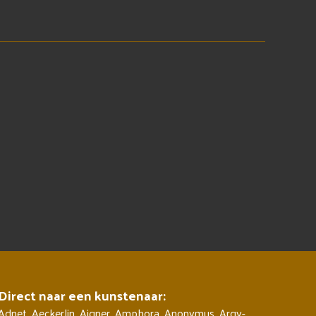
Direct naar een kunstenaar:
Adnet
,
Aeckerlin
,
Aigner
,
Amphora
,
Anonymus
,
Argy-