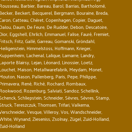
Rousseau
,
Barbier
,
Bareau
,
Barol
,
Barrias
,
Bartholomé
,
Becker
,
Beckert
,
Becquerel
,
Bergmann
,
Bouraine
,
Breda
,
Caron
,
Catteau
,
Chéret
,
Copenhagen
,
Copier
,
Daguet
,
Dalou
,
Daum
,
De Feure
,
De Rudder
,
Debon
,
Descatoire
,
Dior
,
Eggshell
,
Ehrlich
,
Emmanuel
,
Falise
,
Fauré
,
Fremiet
,
Fritsch
,
Fritz
,
Gallé
,
Garreau
,
Gomanski
,
Gröndahl
,
Heiligenstein
,
Himmelstoss
,
Hoffmann
,
Krieger
,
Kuppenheim
,
Lachenal
,
Lalique
,
Lamarre
,
Landry
,
Laporte Blairsy
,
Lejan
,
Léonard
,
Linossier
,
Loetz
,
Louchet
,
Maison
,
Metallwarefabrik
,
Meydam
,
Monet
,
Mouton
,
Nason
,
Pallenberg
,
Paris
,
Pepe
,
Philippe
,
Primavera
,
René
,
Riché
,
Rochard
,
Rombaux
,
Rookwood
,
Rozenburg
,
Salviati
,
Sandoz
,
Schellink
,
Schenck
,
Schliepstein
,
Schneider
,
Sèvres
,
Sèvres
,
Stamp
,
Struck
,
Tereszczuk
,
Thomsen
,
Trifari
,
Valkema
,
Verschneider
,
Vesque
,
Villeroy
,
Vos
,
Wandschneider
,
White
,
Wynand
,
Zieseniss
,
Zsolnay
,
Zügel
,
Zuid-Holland
,
Zuid-Holland