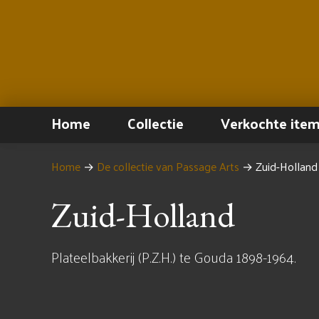
Home
Collectie
Verkochte ite
Home
→
De collectie van Passage Arts
→
Zuid-Holland
Zuid-Holland
Plateelbakkerij (P.Z.H.) te Gouda 1898-1964.