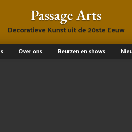
Passage Arts
Decoratieve Kunst uit de 20ste Eeuw
ms
Over ons
Beurzen en shows
Nie