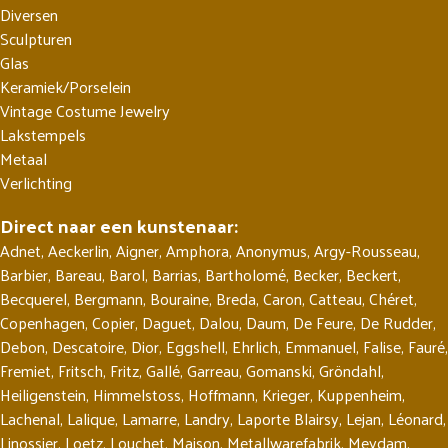
Diversen
Sculpturen
Glas
Keramiek/Porselein
Vintage Costume Jewelry
Lakstempels
Metaal
Verlichting
Direct naar een kunstenaar:
Adnet
,
Aeckerlin
,
Aigner
,
Amphora
,
Anonymus
,
Argy-Rousseau
,
Barbier
,
Bareau
,
Barol
,
Barrias
,
Bartholomé
,
Becker
,
Beckert
,
Becquerel
,
Bergmann
,
Bouraine
,
Breda
,
Caron
,
Catteau
,
Chéret
,
Copenhagen
,
Copier
,
Daguet
,
Dalou
,
Daum
,
De Feure
,
De Rudder
,
Debon
,
Descatoire
,
Dior
,
Eggshell
,
Ehrlich
,
Emmanuel
,
Falise
,
Fauré
,
Fremiet
,
Fritsch
,
Fritz
,
Gallé
,
Garreau
,
Gomanski
,
Gröndahl
,
Heiligenstein
,
Himmelstoss
,
Hoffmann
,
Krieger
,
Kuppenheim
,
Lachenal
,
Lalique
,
Lamarre
,
Landry
,
Laporte Blairsy
,
Lejan
,
Léonard
,
Linossier
,
Loetz
,
Louchet
,
Maison
,
Metallwarefabrik
,
Meydam
,