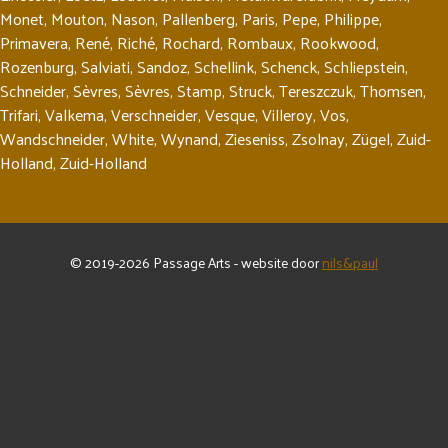
Monet
,
Mouton
,
Nason
,
Pallenberg
,
Paris
,
Pepe
,
Philippe
,
Primavera
,
René
,
Riché
,
Rochard
,
Rombaux
,
Rookwood
,
Rozenburg
,
Salviati
,
Sandoz
,
Schellink
,
Schenck
,
Schliepstein
,
Schneider
,
Sèvres
,
Sèvres
,
Stamp
,
Struck
,
Tereszczuk
,
Thomsen
,
Trifari
,
Valkema
,
Verschneider
,
Vesque
,
Villeroy
,
Vos
,
Wandschneider
,
White
,
Wynand
,
Zieseniss
,
Zsolnay
,
Zügel
,
Zuid-
Holland
,
Zuid-Holland
© 2019-2026 Passage Arts - website door
nils&paul