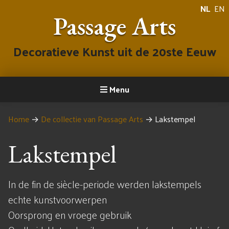
NL
EN
Passage Arts
Decoratieve Kunst uit de 20ste Eeuw
Menu
Home
→
De collectie van Passage Arts
→
Lakstempel
Lakstempel
In de fin de siècle-periode werden lakstempels
echte kunstvoorwerpen
Oorsprong en vroege gebruik