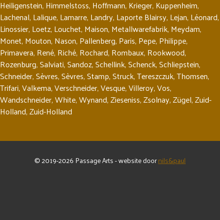
Heiligenstein
,
Himmelstoss
,
Hoffmann
,
Krieger
,
Kuppenheim
,
Lachenal
,
Lalique
,
Lamarre
,
Landry
,
Laporte Blairsy
,
Lejan
,
Léonard
,
Linossier
,
Loetz
,
Louchet
,
Maison
,
Metallwarefabrik
,
Meydam
,
Monet
,
Mouton
,
Nason
,
Pallenberg
,
Paris
,
Pepe
,
Philippe
,
Primavera
,
René
,
Riché
,
Rochard
,
Rombaux
,
Rookwood
,
Rozenburg
,
Salviati
,
Sandoz
,
Schellink
,
Schenck
,
Schliepstein
,
Schneider
,
Sèvres
,
Sèvres
,
Stamp
,
Struck
,
Tereszczuk
,
Thomsen
,
Trifari
,
Valkema
,
Verschneider
,
Vesque
,
Villeroy
,
Vos
,
Wandschneider
,
White
,
Wynand
,
Zieseniss
,
Zsolnay
,
Zügel
,
Zuid-
Holland
,
Zuid-Holland
© 2019-2026 Passage Arts - website door
nils&paul