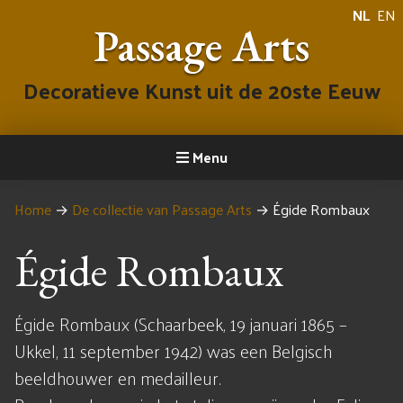
NL
EN
Passage Arts
Decoratieve Kunst uit de 20ste Eeuw
Menu
Home
→
De collectie van Passage Arts
→
Égide Rombaux
Égide Rombaux
Égide Rombaux (Schaarbeek, 19 januari 1865 –
Ukkel, 11 september 1942) was een Belgisch
beeldhouwer en medailleur.