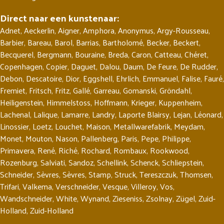
Direct naar een kunstenaar:
Adnet
,
Aeckerlin
,
Aigner
,
Amphora
,
Anonymus
,
Argy-Rousseau
,
Barbier
,
Bareau
,
Barol
,
Barrias
,
Bartholomé
,
Becker
,
Beckert
,
Becquerel
,
Bergmann
,
Bouraine
,
Breda
,
Caron
,
Catteau
,
Chéret
,
Copenhagen
,
Copier
,
Daguet
,
Dalou
,
Daum
,
De Feure
,
De Rudder
,
Debon
,
Descatoire
,
Dior
,
Eggshell
,
Ehrlich
,
Emmanuel
,
Falise
,
Fauré
,
Fremiet
,
Fritsch
,
Fritz
,
Gallé
,
Garreau
,
Gomanski
,
Gröndahl
,
Heiligenstein
,
Himmelstoss
,
Hoffmann
,
Krieger
,
Kuppenheim
,
Lachenal
,
Lalique
,
Lamarre
,
Landry
,
Laporte Blairsy
,
Lejan
,
Léonard
,
Linossier
,
Loetz
,
Louchet
,
Maison
,
Metallwarefabrik
,
Meydam
,
Monet
,
Mouton
,
Nason
,
Pallenberg
,
Paris
,
Pepe
,
Philippe
,
Primavera
,
René
,
Riché
,
Rochard
,
Rombaux
,
Rookwood
,
Rozenburg
,
Salviati
,
Sandoz
,
Schellink
,
Schenck
,
Schliepstein
,
Schneider
,
Sèvres
,
Sèvres
,
Stamp
,
Struck
,
Tereszczuk
,
Thomsen
,
Trifari
,
Valkema
,
Verschneider
,
Vesque
,
Villeroy
,
Vos
,
Wandschneider
,
White
,
Wynand
,
Zieseniss
,
Zsolnay
,
Zügel
,
Zuid-
Holland
,
Zuid-Holland