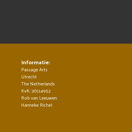
Informatie:
Passage Arts
Utrecht
The Netherlands
KvK: 30114952
Rob van Leeuwen
Hanneke Richel