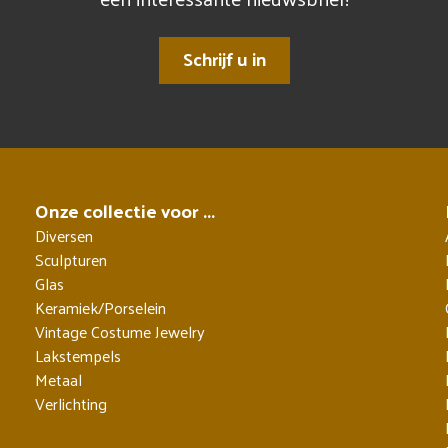
Schrijf u in
Onze collectie voor ...
Diversen
Sculpturen
Glas
Keramiek/Porselein
Vintage Costume Jewelry
Lakstempels
Metaal
Verlichting