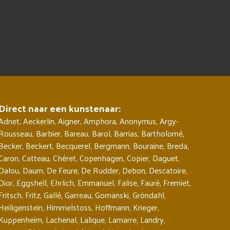
Direct naar een kunstenaar:
Adnet
,
Aeckerlin
,
Aigner
,
Amphora
,
Anonymus
,
Argy-
Rousseau
,
Barbier
,
Bareau
,
Barol
,
Barrias
,
Bartholomé
,
Becker
,
Beckert
,
Becquerel
,
Bergmann
,
Bouraine
,
Breda
,
Caron
,
Catteau
,
Chéret
,
Copenhagen
,
Copier
,
Daguet
,
Dalou
,
Daum
,
De Feure
,
De Rudder
,
Debon
,
Descatoire
,
Dior
,
Eggshell
,
Ehrlich
,
Emmanuel
,
Falise
,
Fauré
,
Fremiet
,
Fritsch
,
Fritz
,
Gallé
,
Garreau
,
Gomanski
,
Gröndahl
,
Heiligenstein
,
Himmelstoss
,
Hoffmann
,
Krieger
,
Kuppenheim
,
Lachenal
,
Lalique
,
Lamarre
,
Landry
,