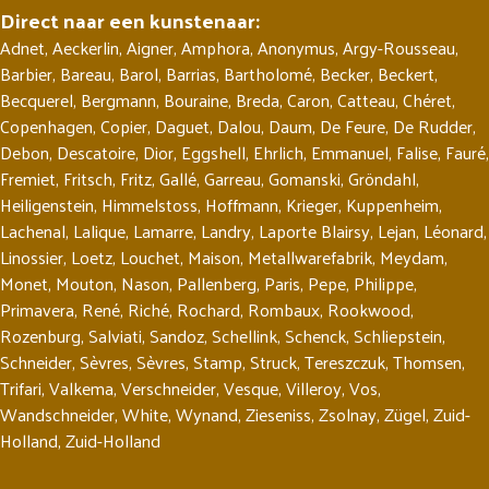
Direct naar een kunstenaar:
Adnet
,
Aeckerlin
,
Aigner
,
Amphora
,
Anonymus
,
Argy-Rousseau
,
Barbier
,
Bareau
,
Barol
,
Barrias
,
Bartholomé
,
Becker
,
Beckert
,
Becquerel
,
Bergmann
,
Bouraine
,
Breda
,
Caron
,
Catteau
,
Chéret
,
Copenhagen
,
Copier
,
Daguet
,
Dalou
,
Daum
,
De Feure
,
De Rudder
,
Debon
,
Descatoire
,
Dior
,
Eggshell
,
Ehrlich
,
Emmanuel
,
Falise
,
Fauré
,
Fremiet
,
Fritsch
,
Fritz
,
Gallé
,
Garreau
,
Gomanski
,
Gröndahl
,
Heiligenstein
,
Himmelstoss
,
Hoffmann
,
Krieger
,
Kuppenheim
,
Lachenal
,
Lalique
,
Lamarre
,
Landry
,
Laporte Blairsy
,
Lejan
,
Léonard
,
Linossier
,
Loetz
,
Louchet
,
Maison
,
Metallwarefabrik
,
Meydam
,
Monet
,
Mouton
,
Nason
,
Pallenberg
,
Paris
,
Pepe
,
Philippe
,
Primavera
,
René
,
Riché
,
Rochard
,
Rombaux
,
Rookwood
,
Rozenburg
,
Salviati
,
Sandoz
,
Schellink
,
Schenck
,
Schliepstein
,
Schneider
,
Sèvres
,
Sèvres
,
Stamp
,
Struck
,
Tereszczuk
,
Thomsen
,
Trifari
,
Valkema
,
Verschneider
,
Vesque
,
Villeroy
,
Vos
,
Wandschneider
,
White
,
Wynand
,
Zieseniss
,
Zsolnay
,
Zügel
,
Zuid-
Holland
,
Zuid-Holland