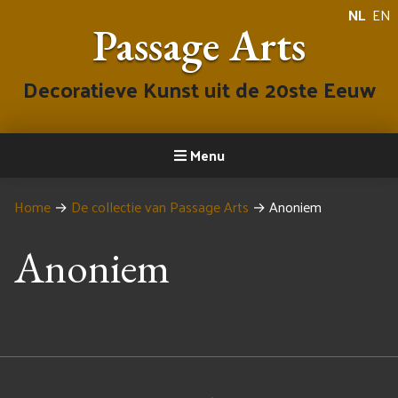
NL
EN
Passage Arts
Decoratieve Kunst uit de 20ste Eeuw
Menu
Home
→
De collectie van Passage Arts
→
Anoniem
Anoniem