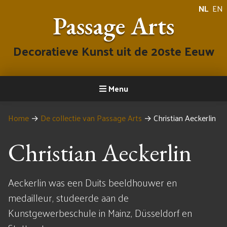
NL
EN
Passage Arts
Decoratieve Kunst uit de 20ste Eeuw
Menu
Home
→
De collectie van Passage Arts
→
Christian Aeckerlin
Christian Aeckerlin
Aeckerlin was een Duits beeldhouwer en
medailleur, studeerde aan de
Kunstgewerbeschule in Mainz, Düsseldorf en