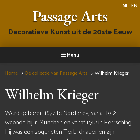
NL
EN
Passage Arts
Decoratieve Kunst uit de 20ste Eeuw
Menu
Home
→
De collectie van Passage Arts
→
Wilhelm Krieger
Wilhelm Krieger
Werd geboren 1877 te Nordeney, vanaf 1912
woonde hij in München en vanaf 1912 in Herrsching.
Hij was een zogeheten Tierbildhauer en zijn