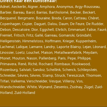
Direct naar een kunstenaar:
Adnet
,
Aeckerlin
,
Aigner
,
Amphora
,
Anonymus
,
Argy-Rousseau
,
Barbier
,
Bareau
,
Barol
,
Barrias
,
Bartholomé
,
Becker
,
Beckert
,
Becquerel
,
Bergmann
,
Bouraine
,
Breda
,
Caron
,
Catteau
,
Chéret
,
Copenhagen
,
Copier
,
Daguet
,
Dalou
,
Daum
,
De Feure
,
De Rudder
,
Debon
,
Descatoire
,
Dior
,
Eggshell
,
Ehrlich
,
Emmanuel
,
Falise
,
Fauré
,
Fremiet
,
Fritsch
,
Fritz
,
Gallé
,
Garreau
,
Gomanski
,
Gröndahl
,
Heiligenstein
,
Himmelstoss
,
Hoffmann
,
Krieger
,
Kuppenheim
,
Lachenal
,
Lalique
,
Lamarre
,
Landry
,
Laporte Blairsy
,
Lejan
,
Léonard
,
Linossier
,
Loetz
,
Louchet
,
Maison
,
Metallwarefabrik
,
Meydam
,
Monet
,
Mouton
,
Nason
,
Pallenberg
,
Paris
,
Pepe
,
Philippe
,
Primavera
,
René
,
Riché
,
Rochard
,
Rombaux
,
Rookwood
,
Rozenburg
,
Salviati
,
Sandoz
,
Schellink
,
Schenck
,
Schliepstein
,
Schneider
,
Sèvres
,
Sèvres
,
Stamp
,
Struck
,
Tereszczuk
,
Thomsen
,
Trifari
,
Valkema
,
Verschneider
,
Vesque
,
Villeroy
,
Vos
,
Wandschneider
,
White
,
Wynand
,
Zieseniss
,
Zsolnay
,
Zügel
,
Zuid-
Holland
,
Zuid-Holland