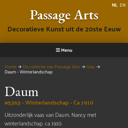
NL
EN
Passage Arts
Decoratieve Kunst uit de 20ste Eeuw
Menu
Home
→
De collectie van Passage Arts
→
Glas
→
Daum - Winterlandschap
Daum
#5363 - Winterlandschap - Ca 1910
Uitzonderlijk vaas van Daum, Nancy met
winterlandschap, ca 1910.