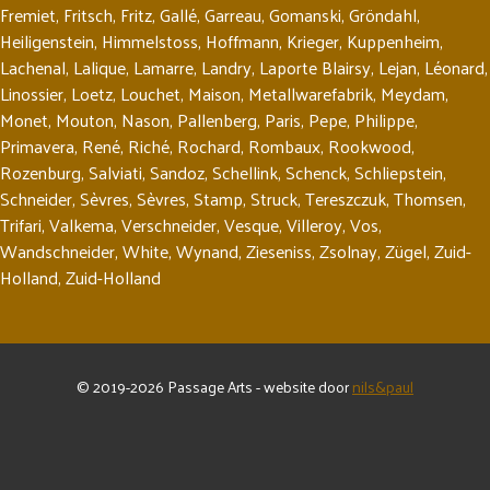
Fremiet
,
Fritsch
,
Fritz
,
Gallé
,
Garreau
,
Gomanski
,
Gröndahl
,
Heiligenstein
,
Himmelstoss
,
Hoffmann
,
Krieger
,
Kuppenheim
,
Lachenal
,
Lalique
,
Lamarre
,
Landry
,
Laporte Blairsy
,
Lejan
,
Léonard
,
Linossier
,
Loetz
,
Louchet
,
Maison
,
Metallwarefabrik
,
Meydam
,
Monet
,
Mouton
,
Nason
,
Pallenberg
,
Paris
,
Pepe
,
Philippe
,
Primavera
,
René
,
Riché
,
Rochard
,
Rombaux
,
Rookwood
,
Rozenburg
,
Salviati
,
Sandoz
,
Schellink
,
Schenck
,
Schliepstein
,
Schneider
,
Sèvres
,
Sèvres
,
Stamp
,
Struck
,
Tereszczuk
,
Thomsen
,
Trifari
,
Valkema
,
Verschneider
,
Vesque
,
Villeroy
,
Vos
,
Wandschneider
,
White
,
Wynand
,
Zieseniss
,
Zsolnay
,
Zügel
,
Zuid-
Holland
,
Zuid-Holland
© 2019-2026 Passage Arts - website door
nils&paul