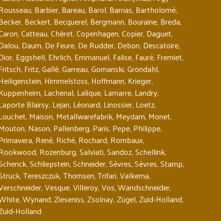
Rousseau
,
Barbier
,
Bareau
,
Barol
,
Barrias
,
Bartholomé
,
Becker
,
Beckert
,
Becquerel
,
Bergmann
,
Bouraine
,
Breda
,
Caron
,
Catteau
,
Chéret
,
Copenhagen
,
Copier
,
Daguet
,
Dalou
,
Daum
,
De Feure
,
De Rudder
,
Debon
,
Descatoire
,
Dior
,
Eggshell
,
Ehrlich
,
Emmanuel
,
Falise
,
Fauré
,
Fremiet
,
Fritsch
,
Fritz
,
Gallé
,
Garreau
,
Gomanski
,
Gröndahl
,
Heiligenstein
,
Himmelstoss
,
Hoffmann
,
Krieger
,
Kuppenheim
,
Lachenal
,
Lalique
,
Lamarre
,
Landry
,
Laporte Blairsy
,
Lejan
,
Léonard
,
Linossier
,
Loetz
,
Louchet
,
Maison
,
Metallwarefabrik
,
Meydam
,
Monet
,
Mouton
,
Nason
,
Pallenberg
,
Paris
,
Pepe
,
Philippe
,
Primavera
,
René
,
Riché
,
Rochard
,
Rombaux
,
Rookwood
,
Rozenburg
,
Salviati
,
Sandoz
,
Schellink
,
Schenck
,
Schliepstein
,
Schneider
,
Sèvres
,
Sèvres
,
Stamp
,
Struck
,
Tereszczuk
,
Thomsen
,
Trifari
,
Valkema
,
Verschneider
,
Vesque
,
Villeroy
,
Vos
,
Wandschneider
,
White
,
Wynand
,
Zieseniss
,
Zsolnay
,
Zügel
,
Zuid-Holland
,
Zuid-Holland