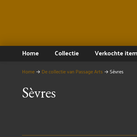
Home
Collectie
Verkochte ite
Home
→
De collectie van Passage Arts
→
Sèvres
Sèvres