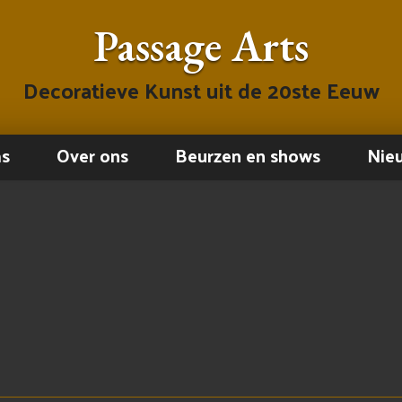
Passage Arts
Decoratieve Kunst uit de 20ste Eeuw
ms
Over ons
Beurzen en shows
Nie