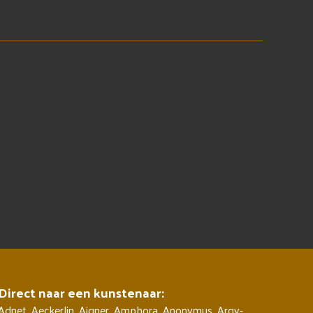
Direct naar een kunstenaar:
Adnet
,
Aeckerlin
,
Aigner
,
Amphora
,
Anonymus
,
Argy-