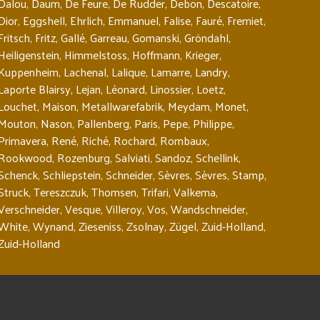
Dalou
,
Daum
,
De Feure
,
De Rudder
,
Debon
,
Descatoire
,
Dior
,
Eggshell
,
Ehrlich
,
Emmanuel
,
Falise
,
Fauré
,
Fremiet
,
Fritsch
,
Fritz
,
Gallé
,
Garreau
,
Gomanski
,
Gröndahl
,
Heiligenstein
,
Himmelstoss
,
Hoffmann
,
Krieger
,
Kuppenheim
,
Lachenal
,
Lalique
,
Lamarre
,
Landry
,
Laporte Blairsy
,
Lejan
,
Léonard
,
Linossier
,
Loetz
,
Louchet
,
Maison
,
Metallwarefabrik
,
Meydam
,
Monet
,
Mouton
,
Nason
,
Pallenberg
,
Paris
,
Pepe
,
Philippe
,
Primavera
,
René
,
Riché
,
Rochard
,
Rombaux
,
Rookwood
,
Rozenburg
,
Salviati
,
Sandoz
,
Schellink
,
Schenck
,
Schliepstein
,
Schneider
,
Sèvres
,
Sèvres
,
Stamp
,
Struck
,
Tereszczuk
,
Thomsen
,
Trifari
,
Valkema
,
Verschneider
,
Vesque
,
Villeroy
,
Vos
,
Wandschneider
,
White
,
Wynand
,
Zieseniss
,
Zsolnay
,
Zügel
,
Zuid-Holland
,
Zuid-Holland