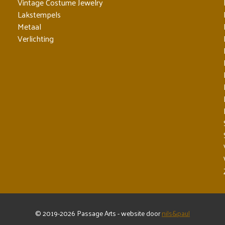
Vintage Costume Jewelry
Lakstempels
Metaal
Verlichting
© 2019-2026 Passage Arts - website door
nils&paul