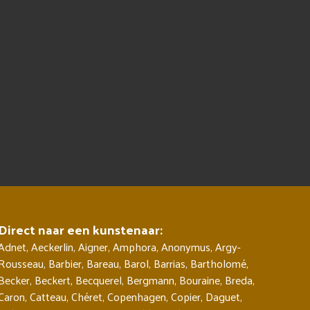
Direct naar een kunstenaar:
Adnet
,
Aeckerlin
,
Aigner
,
Amphora
,
Anonymus
,
Argy-
Rousseau
,
Barbier
,
Bareau
,
Barol
,
Barrias
,
Bartholomé
,
Becker
,
Beckert
,
Becquerel
,
Bergmann
,
Bouraine
,
Breda
,
Caron
,
Catteau
,
Chéret
,
Copenhagen
,
Copier
,
Daguet
,