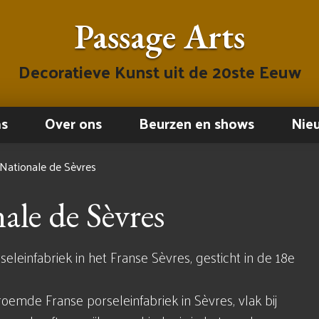
Passage Arts
Decoratieve Kunst uit de 20ste Eeuw
ms
Over ons
Beurzen en shows
Nie
Nationale de Sèvres
le de Sèvres
leinfabriek in het Franse Sèvres, gesticht in de 18e
emde Franse porseleinfabriek in Sèvres, vlak bij