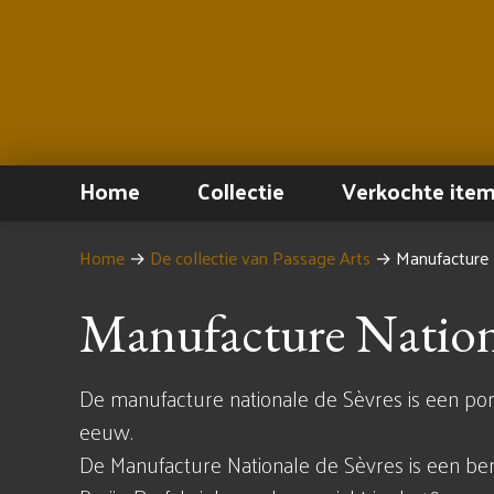
Home
Collectie
Verkochte ite
Home
→
De collectie van Passage Arts
→
Manufacture 
Manufacture Nationa
De manufacture nationale de Sèvres is een porse
eeuw.
De Manufacture Nationale de Sèvres is een bero