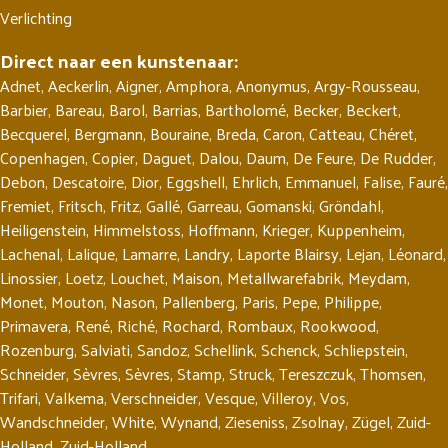
Verlichting
Direct naar een kunstenaar:
Adnet
,
Aeckerlin
,
Aigner
,
Amphora
,
Anonymus
,
Argy-Rousseau
,
Barbier
,
Bareau
,
Barol
,
Barrias
,
Bartholomé
,
Becker
,
Beckert
,
Becquerel
,
Bergmann
,
Bouraine
,
Breda
,
Caron
,
Catteau
,
Chéret
,
Copenhagen
,
Copier
,
Daguet
,
Dalou
,
Daum
,
De Feure
,
De Rudder
,
Debon
,
Descatoire
,
Dior
,
Eggshell
,
Ehrlich
,
Emmanuel
,
Falise
,
Fauré
,
Fremiet
,
Fritsch
,
Fritz
,
Gallé
,
Garreau
,
Gomanski
,
Gröndahl
,
Heiligenstein
,
Himmelstoss
,
Hoffmann
,
Krieger
,
Kuppenheim
,
Lachenal
,
Lalique
,
Lamarre
,
Landry
,
Laporte Blairsy
,
Lejan
,
Léonard
,
Linossier
,
Loetz
,
Louchet
,
Maison
,
Metallwarefabrik
,
Meydam
,
Monet
,
Mouton
,
Nason
,
Pallenberg
,
Paris
,
Pepe
,
Philippe
,
Primavera
,
René
,
Riché
,
Rochard
,
Rombaux
,
Rookwood
,
Rozenburg
,
Salviati
,
Sandoz
,
Schellink
,
Schenck
,
Schliepstein
,
Schneider
,
Sèvres
,
Sèvres
,
Stamp
,
Struck
,
Tereszczuk
,
Thomsen
,
Trifari
,
Valkema
,
Verschneider
,
Vesque
,
Villeroy
,
Vos
,
Wandschneider
,
White
,
Wynand
,
Zieseniss
,
Zsolnay
,
Zügel
,
Zuid-
Holland
,
Zuid-Holland