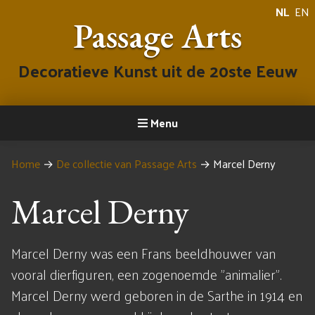
NL
EN
Passage Arts
Decoratieve Kunst uit de 20ste Eeuw
Menu
Home
→
De collectie van Passage Arts
→
Marcel Derny
Marcel Derny
Marcel Derny was een Frans beeldhouwer van
vooral dierfiguren, een zogenoemde "animalier".
Marcel Derny werd geboren in de Sarthe in 1914 en