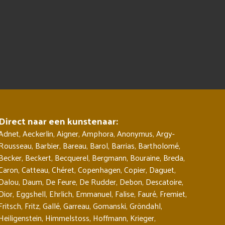
Direct naar een kunstenaar:
Adnet
,
Aeckerlin
,
Aigner
,
Amphora
,
Anonymus
,
Argy-
Rousseau
,
Barbier
,
Bareau
,
Barol
,
Barrias
,
Bartholomé
,
Becker
,
Beckert
,
Becquerel
,
Bergmann
,
Bouraine
,
Breda
,
Caron
,
Catteau
,
Chéret
,
Copenhagen
,
Copier
,
Daguet
,
Dalou
,
Daum
,
De Feure
,
De Rudder
,
Debon
,
Descatoire
,
Dior
,
Eggshell
,
Ehrlich
,
Emmanuel
,
Falise
,
Fauré
,
Fremiet
,
Fritsch
,
Fritz
,
Gallé
,
Garreau
,
Gomanski
,
Gröndahl
,
Heiligenstein
,
Himmelstoss
,
Hoffmann
,
Krieger
,