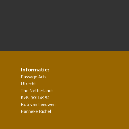
Informatie:
Passage Arts
Utrecht
The Netherlands
KvK: 30114952
Rob van Leeuwen
Hanneke Richel