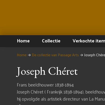
Home
Collectie
Verkochte ite
Home
→
De collectie van Passage Arts
→
Joseph Chére
Joseph Chéret
Frans beeldhouwer 1838-1894
Joseph Chéret ( Frankrijk 1838-1894), beeldho
hij opvolgde als artistiek directeur van La Manu