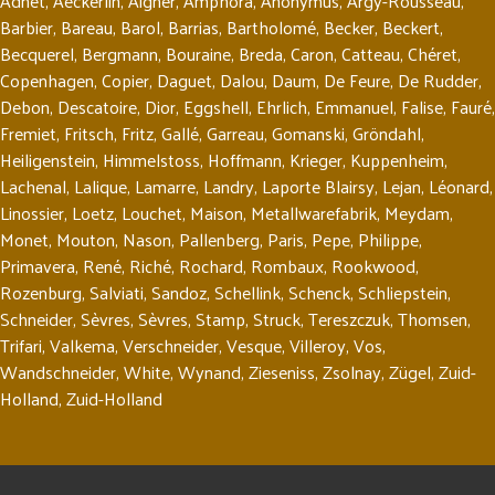
Adnet
,
Aeckerlin
,
Aigner
,
Amphora
,
Anonymus
,
Argy-Rousseau
,
Barbier
,
Bareau
,
Barol
,
Barrias
,
Bartholomé
,
Becker
,
Beckert
,
Becquerel
,
Bergmann
,
Bouraine
,
Breda
,
Caron
,
Catteau
,
Chéret
,
Copenhagen
,
Copier
,
Daguet
,
Dalou
,
Daum
,
De Feure
,
De Rudder
,
Debon
,
Descatoire
,
Dior
,
Eggshell
,
Ehrlich
,
Emmanuel
,
Falise
,
Fauré
,
Fremiet
,
Fritsch
,
Fritz
,
Gallé
,
Garreau
,
Gomanski
,
Gröndahl
,
Heiligenstein
,
Himmelstoss
,
Hoffmann
,
Krieger
,
Kuppenheim
,
Lachenal
,
Lalique
,
Lamarre
,
Landry
,
Laporte Blairsy
,
Lejan
,
Léonard
,
Linossier
,
Loetz
,
Louchet
,
Maison
,
Metallwarefabrik
,
Meydam
,
Monet
,
Mouton
,
Nason
,
Pallenberg
,
Paris
,
Pepe
,
Philippe
,
Primavera
,
René
,
Riché
,
Rochard
,
Rombaux
,
Rookwood
,
Rozenburg
,
Salviati
,
Sandoz
,
Schellink
,
Schenck
,
Schliepstein
,
Schneider
,
Sèvres
,
Sèvres
,
Stamp
,
Struck
,
Tereszczuk
,
Thomsen
,
Trifari
,
Valkema
,
Verschneider
,
Vesque
,
Villeroy
,
Vos
,
Wandschneider
,
White
,
Wynand
,
Zieseniss
,
Zsolnay
,
Zügel
,
Zuid-
Holland
,
Zuid-Holland