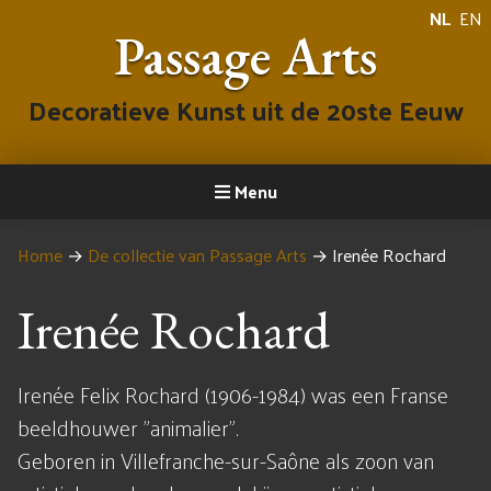
NL
EN
Passage Arts
Decoratieve Kunst uit de 20ste Eeuw
Menu
Home
→
De collectie van Passage Arts
→
Irenée Rochard
Irenée Rochard
Irenée Felix Rochard (1906-1984) was een Franse
beeldhouwer "animalier".
Geboren in Villefranche-sur-Saône als zoon van