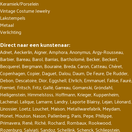
Keramiek/Porselein
Vintage Costume Jewelry
Lakstempels
Metaal
Verlichting
Direct naar een kunstenaar:
Adnet
,
Aeckerlin
,
Aigner
,
Amphora
,
Anonymus
,
Argy-Rousseau
,
Barbier
,
Bareau
,
Barol
,
Barrias
,
Bartholomé
,
Becker
,
Beckert
,
Becquerel
,
Bergmann
,
Bouraine
,
Breda
,
Caron
,
Catteau
,
Chéret
,
Copenhagen
,
Copier
,
Daguet
,
Dalou
,
Daum
,
De Feure
,
De Rudder
,
Debon
,
Descatoire
,
Dior
,
Eggshell
,
Ehrlich
,
Emmanuel
,
Falise
,
Fauré
,
Fremiet
,
Fritsch
,
Fritz
,
Gallé
,
Garreau
,
Gomanski
,
Gröndahl
,
Heiligenstein
,
Himmelstoss
,
Hoffmann
,
Krieger
,
Kuppenheim
,
Lachenal
,
Lalique
,
Lamarre
,
Landry
,
Laporte Blairsy
,
Lejan
,
Léonard
,
Linossier
,
Loetz
,
Louchet
,
Maison
,
Metallwarefabrik
,
Meydam
,
Monet
,
Mouton
,
Nason
,
Pallenberg
,
Paris
,
Pepe
,
Philippe
,
Primavera
,
René
,
Riché
,
Rochard
,
Rombaux
,
Rookwood
,
Rozenburg
,
Salviati
,
Sandoz
,
Schellink
,
Schenck
,
Schliepstein
,