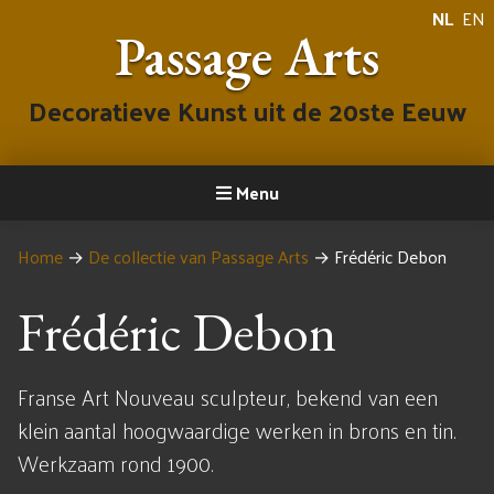
NL
EN
Passage Arts
Decoratieve Kunst uit de 20ste Eeuw
Menu
Home
→
De collectie van Passage Arts
→
Frédéric Debon
Frédéric Debon
Franse Art Nouveau sculpteur, bekend van een
klein aantal hoogwaardige werken in brons en tin.
Werkzaam rond 1900.