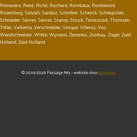
Primavera
,
René
,
Riché
,
Rochard
,
Rombaux
,
Rookwood
,
Rozenburg
,
Salviati
,
Sandoz
,
Schellink
,
Schenck
,
Schliepstein
,
Schneider
,
Sèvres
,
Sèvres
,
Stamp
,
Struck
,
Tereszczuk
,
Thomsen
,
Trifari
,
Valkema
,
Verschneider
,
Vesque
,
Villeroy
,
Vos
,
Wandschneider
,
White
,
Wynand
,
Zieseniss
,
Zsolnay
,
Zügel
,
Zuid-
Holland
,
Zuid-Holland
© 2019-2026 Passage Arts - website door
nils&paul