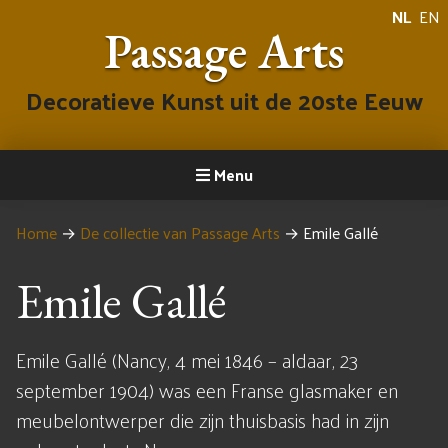
NL
EN
Passage Arts
Decoratieve Kunst uit de 20ste Eeuw
Menu
Home
→
De collectie van Passage Arts
→
Emile Gallé
Emile Gallé
Emile Gallé (Nancy, 4 mei 1846 – aldaar, 23
september 1904) was een Franse glasmaker en
meubelontwerper die zijn thuisbasis had in zijn