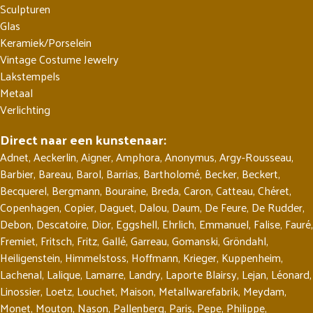
Sculpturen
Glas
Keramiek/Porselein
Vintage Costume Jewelry
Lakstempels
Metaal
Verlichting
Direct naar een kunstenaar:
Adnet
,
Aeckerlin
,
Aigner
,
Amphora
,
Anonymus
,
Argy-Rousseau
,
Barbier
,
Bareau
,
Barol
,
Barrias
,
Bartholomé
,
Becker
,
Beckert
,
Becquerel
,
Bergmann
,
Bouraine
,
Breda
,
Caron
,
Catteau
,
Chéret
,
Copenhagen
,
Copier
,
Daguet
,
Dalou
,
Daum
,
De Feure
,
De Rudder
,
Debon
,
Descatoire
,
Dior
,
Eggshell
,
Ehrlich
,
Emmanuel
,
Falise
,
Fauré
,
Fremiet
,
Fritsch
,
Fritz
,
Gallé
,
Garreau
,
Gomanski
,
Gröndahl
,
Heiligenstein
,
Himmelstoss
,
Hoffmann
,
Krieger
,
Kuppenheim
,
Lachenal
,
Lalique
,
Lamarre
,
Landry
,
Laporte Blairsy
,
Lejan
,
Léonard
,
Linossier
,
Loetz
,
Louchet
,
Maison
,
Metallwarefabrik
,
Meydam
,
Monet
,
Mouton
,
Nason
,
Pallenberg
,
Paris
,
Pepe
,
Philippe
,