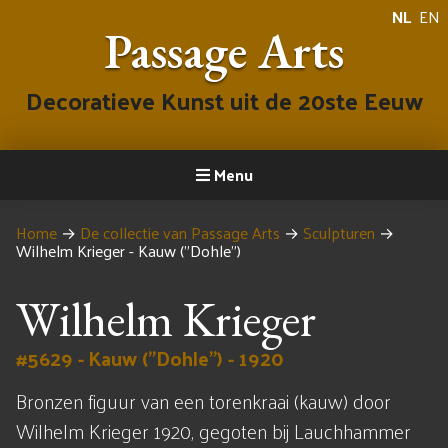
NL
EN
Passage Arts
Decoratieve Kunst uit de 20ste Eeuw
Menu
Home
→
De collectie van Passage Arts
→
Sculpturen
→
Wilhelm Krieger - Kauw ("Dohle")
Wilhelm Krieger
#5629 - Kauw ("Dohle") - 1920
Bronzen figuur van een torenkraai (kauw) door
Wilhelm Krieger 1920, gegoten bij Lauchhammer