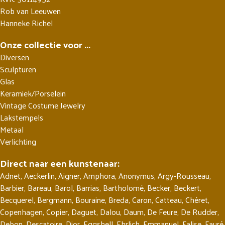
Rob van Leeuwen
Hanneke Richel
Onze collectie voor ...
Diversen
Sculpturen
Glas
Keramiek/Porselein
Vintage Costume Jewelry
Lakstempels
Metaal
Verlichting
Direct naar een kunstenaar:
Adnet
,
Aeckerlin
,
Aigner
,
Amphora
,
Anonymus
,
Argy-Rousseau
,
Barbier
,
Bareau
,
Barol
,
Barrias
,
Bartholomé
,
Becker
,
Beckert
,
Becquerel
,
Bergmann
,
Bouraine
,
Breda
,
Caron
,
Catteau
,
Chéret
,
Copenhagen
,
Copier
,
Daguet
,
Dalou
,
Daum
,
De Feure
,
De Rudder
,
Debon
,
Descatoire
,
Dior
,
Eggshell
,
Ehrlich
,
Emmanuel
,
Falise
,
Fauré
,