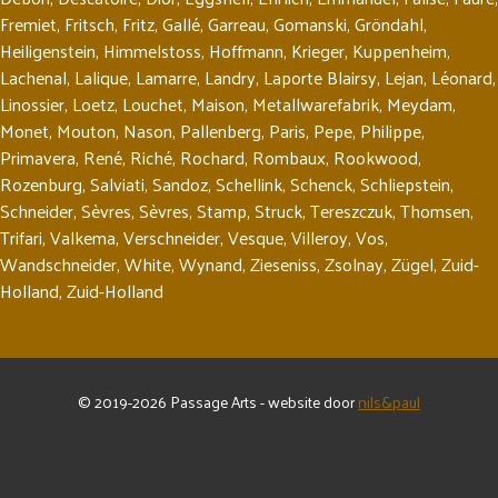
Fremiet
,
Fritsch
,
Fritz
,
Gallé
,
Garreau
,
Gomanski
,
Gröndahl
,
Heiligenstein
,
Himmelstoss
,
Hoffmann
,
Krieger
,
Kuppenheim
,
Lachenal
,
Lalique
,
Lamarre
,
Landry
,
Laporte Blairsy
,
Lejan
,
Léonard
,
Linossier
,
Loetz
,
Louchet
,
Maison
,
Metallwarefabrik
,
Meydam
,
Monet
,
Mouton
,
Nason
,
Pallenberg
,
Paris
,
Pepe
,
Philippe
,
Primavera
,
René
,
Riché
,
Rochard
,
Rombaux
,
Rookwood
,
Rozenburg
,
Salviati
,
Sandoz
,
Schellink
,
Schenck
,
Schliepstein
,
Schneider
,
Sèvres
,
Sèvres
,
Stamp
,
Struck
,
Tereszczuk
,
Thomsen
,
Trifari
,
Valkema
,
Verschneider
,
Vesque
,
Villeroy
,
Vos
,
Wandschneider
,
White
,
Wynand
,
Zieseniss
,
Zsolnay
,
Zügel
,
Zuid-
Holland
,
Zuid-Holland
© 2019-2026 Passage Arts - website door
nils&paul