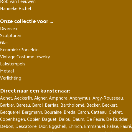
Rob van Leeuwen
Hanneke Richel
Onze collectie voor ...
Diversen
Sculpturen
Glas
Keramiek/Porselein
Vintage Costume Jewelry
Lakstempels
Metaal
Verlichting
Direct naar een kunstenaar:
Adnet
,
Aeckerlin
,
Aigner
,
Amphora
,
Anonymus
,
Argy-Rousseau
,
Barbier
,
Bareau
,
Barol
,
Barrias
,
Bartholomé
,
Becker
,
Beckert
,
Becquerel
,
Bergmann
,
Bouraine
,
Breda
,
Caron
,
Catteau
,
Chéret
,
Copenhagen
,
Copier
,
Daguet
,
Dalou
,
Daum
,
De Feure
,
De Rudder
,
Debon
,
Descatoire
,
Dior
,
Eggshell
,
Ehrlich
,
Emmanuel
,
Falise
,
Fauré
,