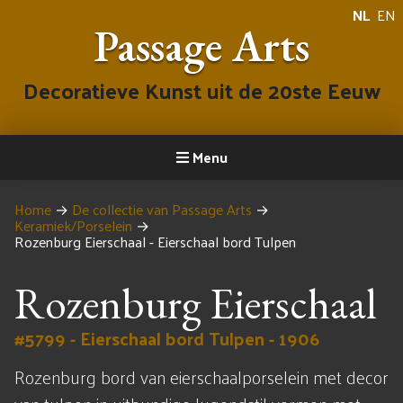
NL
EN
Passage Arts
Decoratieve Kunst uit de 20ste Eeuw
Menu
Home
→
De collectie van Passage Arts
→
Keramiek/Porselein
→
Rozenburg Eierschaal - Eierschaal bord Tulpen
Rozenburg Eierschaal
#5799 - Eierschaal bord Tulpen - 1906
Rozenburg bord van eierschaalporselein met decor