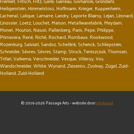
Fremiet
,
Fritsch
,
Fritz
,
Gallé
,
Garreau
,
Gomanski
,
Gröndahl
,
Heiligenstein
,
Himmelstoss
,
Hoffmann
,
Krieger
,
Kuppenheim
,
Lachenal
,
Lalique
,
Lamarre
,
Landry
,
Laporte Blairsy
,
Lejan
,
Léonard
,
Linossier
,
Loetz
,
Louchet
,
Maison
,
Metallwarefabrik
,
Meydam
,
Monet
,
Mouton
,
Nason
,
Pallenberg
,
Paris
,
Pepe
,
Philippe
,
Primavera
,
René
,
Riché
,
Rochard
,
Rombaux
,
Rookwood
,
Rozenburg
,
Salviati
,
Sandoz
,
Schellink
,
Schenck
,
Schliepstein
,
Schneider
,
Sèvres
,
Sèvres
,
Stamp
,
Struck
,
Tereszczuk
,
Thomsen
,
Trifari
,
Valkema
,
Verschneider
,
Vesque
,
Villeroy
,
Vos
,
Wandschneider
,
White
,
Wynand
,
Zieseniss
,
Zsolnay
,
Zügel
,
Zuid-
Holland
,
Zuid-Holland
© 2019-2026 Passage Arts - website door
nils&paul