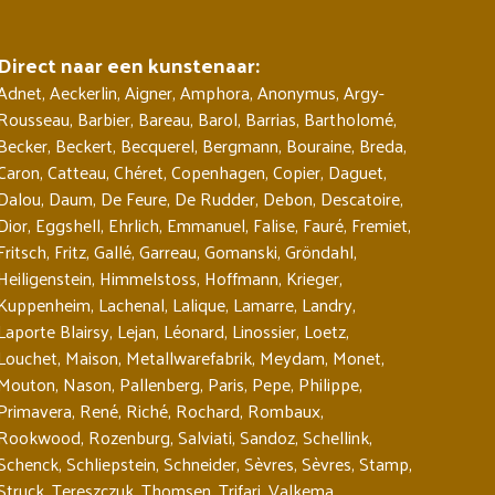
Direct naar een kunstenaar:
Adnet
,
Aeckerlin
,
Aigner
,
Amphora
,
Anonymus
,
Argy-
Rousseau
,
Barbier
,
Bareau
,
Barol
,
Barrias
,
Bartholomé
,
Becker
,
Beckert
,
Becquerel
,
Bergmann
,
Bouraine
,
Breda
,
Caron
,
Catteau
,
Chéret
,
Copenhagen
,
Copier
,
Daguet
,
Dalou
,
Daum
,
De Feure
,
De Rudder
,
Debon
,
Descatoire
,
Dior
,
Eggshell
,
Ehrlich
,
Emmanuel
,
Falise
,
Fauré
,
Fremiet
,
Fritsch
,
Fritz
,
Gallé
,
Garreau
,
Gomanski
,
Gröndahl
,
Heiligenstein
,
Himmelstoss
,
Hoffmann
,
Krieger
,
Kuppenheim
,
Lachenal
,
Lalique
,
Lamarre
,
Landry
,
Laporte Blairsy
,
Lejan
,
Léonard
,
Linossier
,
Loetz
,
Louchet
,
Maison
,
Metallwarefabrik
,
Meydam
,
Monet
,
Mouton
,
Nason
,
Pallenberg
,
Paris
,
Pepe
,
Philippe
,
Primavera
,
René
,
Riché
,
Rochard
,
Rombaux
,
Rookwood
,
Rozenburg
,
Salviati
,
Sandoz
,
Schellink
,
Schenck
,
Schliepstein
,
Schneider
,
Sèvres
,
Sèvres
,
Stamp
,
Struck
,
Tereszczuk
,
Thomsen
,
Trifari
,
Valkema
,