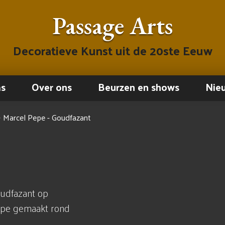
Passage Arts
Decoratieve Kunst uit de 20ste Eeuw
ms
Over ons
Beurzen en shows
Nie
→
Marcel Pepe - Goudfazant
oudfazant op
epe gemaakt rond