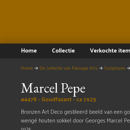
Home
Collectie
Verkochte ite
Home
→
De collectie van Passage Arts
→
Sculpturen
Marcel Pepe
#4478 - Goudfazant - ca 1925
Bronzen Art Deco gestileerd beeld van een g
wengé houten sokkel door Georges Marcel P
1925.