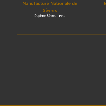
Manufacture Nationale de
J
Sèvres
Daphne, Sèvres - 1952