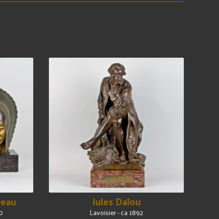
reau
Jules Dalou
0
Lavoisier - ca 1892