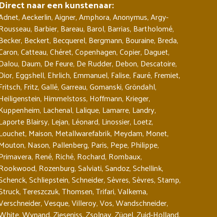
Direct naar een kunstenaar:
Adnet
,
Aeckerlin
,
Aigner
,
Amphora
,
Anonymus
,
Argy-
Rousseau
,
Barbier
,
Bareau
,
Barol
,
Barrias
,
Bartholomé
,
Becker
,
Beckert
,
Becquerel
,
Bergmann
,
Bouraine
,
Breda
,
Caron
,
Catteau
,
Chéret
,
Copenhagen
,
Copier
,
Daguet
,
Dalou
,
Daum
,
De Feure
,
De Rudder
,
Debon
,
Descatoire
,
Dior
,
Eggshell
,
Ehrlich
,
Emmanuel
,
Falise
,
Fauré
,
Fremiet
,
Fritsch
,
Fritz
,
Gallé
,
Garreau
,
Gomanski
,
Gröndahl
,
Heiligenstein
,
Himmelstoss
,
Hoffmann
,
Krieger
,
Kuppenheim
,
Lachenal
,
Lalique
,
Lamarre
,
Landry
,
Laporte Blairsy
,
Lejan
,
Léonard
,
Linossier
,
Loetz
,
Louchet
,
Maison
,
Metallwarefabrik
,
Meydam
,
Monet
,
Mouton
,
Nason
,
Pallenberg
,
Paris
,
Pepe
,
Philippe
,
Primavera
,
René
,
Riché
,
Rochard
,
Rombaux
,
Rookwood
,
Rozenburg
,
Salviati
,
Sandoz
,
Schellink
,
Schenck
,
Schliepstein
,
Schneider
,
Sèvres
,
Sèvres
,
Stamp
,
Struck
,
Tereszczuk
,
Thomsen
,
Trifari
,
Valkema
,
Verschneider
,
Vesque
,
Villeroy
,
Vos
,
Wandschneider
,
White
,
Wynand
,
Zieseniss
,
Zsolnay
,
Zügel
,
Zuid-Holland
,