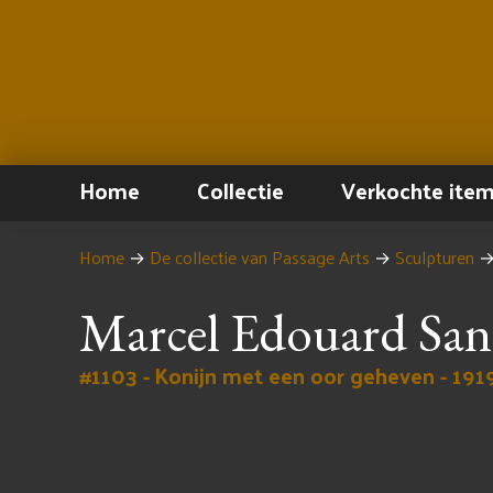
Home
Collectie
Verkochte ite
Home
→
De collectie van Passage Arts
→
Sculpturen
Marcel Edouard Sa
#1103 - Konijn met een oor geheven - 191