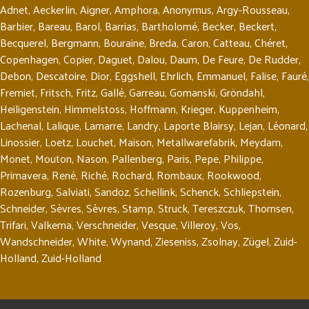
Adnet
,
Aeckerlin
,
Aigner
,
Amphora
,
Anonymus
,
Argy-Rousseau
,
Barbier
,
Bareau
,
Barol
,
Barrias
,
Bartholomé
,
Becker
,
Beckert
,
Becquerel
,
Bergmann
,
Bouraine
,
Breda
,
Caron
,
Catteau
,
Chéret
,
Copenhagen
,
Copier
,
Daguet
,
Dalou
,
Daum
,
De Feure
,
De Rudder
,
Debon
,
Descatoire
,
Dior
,
Eggshell
,
Ehrlich
,
Emmanuel
,
Falise
,
Fauré
,
Fremiet
,
Fritsch
,
Fritz
,
Gallé
,
Garreau
,
Gomanski
,
Gröndahl
,
Heiligenstein
,
Himmelstoss
,
Hoffmann
,
Krieger
,
Kuppenheim
,
Lachenal
,
Lalique
,
Lamarre
,
Landry
,
Laporte Blairsy
,
Lejan
,
Léonard
,
Linossier
,
Loetz
,
Louchet
,
Maison
,
Metallwarefabrik
,
Meydam
,
Monet
,
Mouton
,
Nason
,
Pallenberg
,
Paris
,
Pepe
,
Philippe
,
Primavera
,
René
,
Riché
,
Rochard
,
Rombaux
,
Rookwood
,
Rozenburg
,
Salviati
,
Sandoz
,
Schellink
,
Schenck
,
Schliepstein
,
Schneider
,
Sèvres
,
Sèvres
,
Stamp
,
Struck
,
Tereszczuk
,
Thomsen
,
Trifari
,
Valkema
,
Verschneider
,
Vesque
,
Villeroy
,
Vos
,
Wandschneider
,
White
,
Wynand
,
Zieseniss
,
Zsolnay
,
Zügel
,
Zuid-
Holland
,
Zuid-Holland