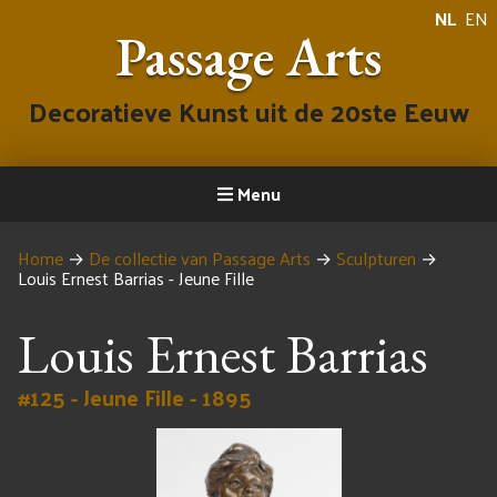
NL
EN
Passage Arts
Decoratieve Kunst uit de 20ste Eeuw
Menu
Home
→
De collectie van Passage Arts
→
Sculpturen
→
Louis Ernest Barrias - Jeune Fille
Louis Ernest Barrias
#125 - Jeune Fille - 1895