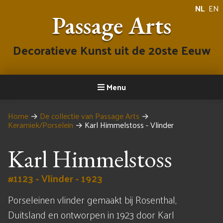
NL
EN
Passage Arts
Decoratieve Kunst uit de 20ste Eeuw
Menu
Home
→
De collectie van Passage Arts
→
Keramiek/Porselein
→
Karl Himmelstoss - Vlinder
Karl Himmelstoss
#1123 - Vlinder - 1923
Porseleinen vlinder gemaakt bij Rosenthal,
Duitsland en ontworpen in 1923 door Karl