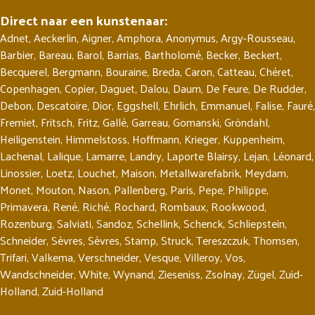
Direct naar een kunstenaar:
Adnet
,
Aeckerlin
,
Aigner
,
Amphora
,
Anonymus
,
Argy-Rousseau
,
Barbier
,
Bareau
,
Barol
,
Barrias
,
Bartholomé
,
Becker
,
Beckert
,
Becquerel
,
Bergmann
,
Bouraine
,
Breda
,
Caron
,
Catteau
,
Chéret
,
Copenhagen
,
Copier
,
Daguet
,
Dalou
,
Daum
,
De Feure
,
De Rudder
,
Debon
,
Descatoire
,
Dior
,
Eggshell
,
Ehrlich
,
Emmanuel
,
Falise
,
Fauré
,
Fremiet
,
Fritsch
,
Fritz
,
Gallé
,
Garreau
,
Gomanski
,
Gröndahl
,
Heiligenstein
,
Himmelstoss
,
Hoffmann
,
Krieger
,
Kuppenheim
,
Lachenal
,
Lalique
,
Lamarre
,
Landry
,
Laporte Blairsy
,
Lejan
,
Léonard
,
Linossier
,
Loetz
,
Louchet
,
Maison
,
Metallwarefabrik
,
Meydam
,
Monet
,
Mouton
,
Nason
,
Pallenberg
,
Paris
,
Pepe
,
Philippe
,
Primavera
,
René
,
Riché
,
Rochard
,
Rombaux
,
Rookwood
,
Rozenburg
,
Salviati
,
Sandoz
,
Schellink
,
Schenck
,
Schliepstein
,
Schneider
,
Sèvres
,
Sèvres
,
Stamp
,
Struck
,
Tereszczuk
,
Thomsen
,
Trifari
,
Valkema
,
Verschneider
,
Vesque
,
Villeroy
,
Vos
,
Wandschneider
,
White
,
Wynand
,
Zieseniss
,
Zsolnay
,
Zügel
,
Zuid-
Holland
,
Zuid-Holland