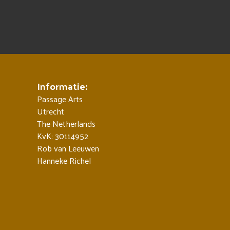
Informatie:
Passage Arts
Utrecht
The Netherlands
KvK: 30114952
Rob van Leeuwen
Hanneke Richel