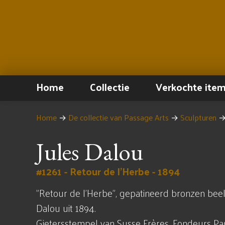
Home
Collectie
Verkochte ite
Home
→
De collectie van Passage Arts
→
Sculpturen
Jules Dalou
#1261 - Retour de l'Herbe - 1894
"Retour de l'Herbe", gepatineerd bronzen beel
Dalou uit 1894.
Gietersstempel van Susse Frères, Fondeurs Par