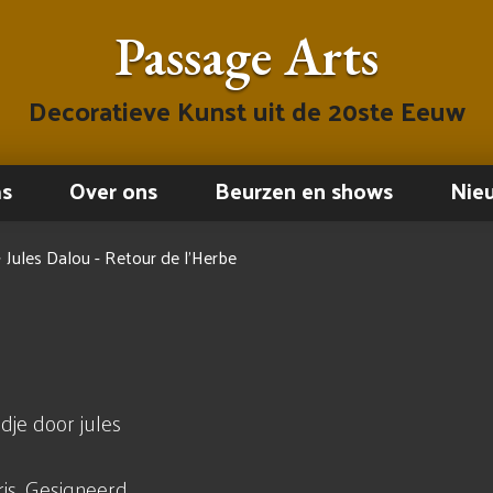
Passage Arts
Decoratieve Kunst uit de 20ste Eeuw
ms
Over ons
Beurzen en shows
Nie
→
Jules Dalou - Retour de l'Herbe
dje door jules
is. Gesigneerd