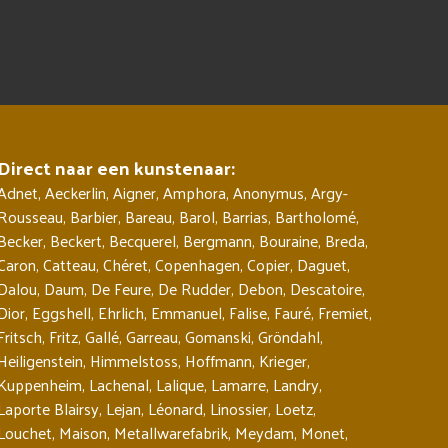
Direct naar een kunstenaar:
Adnet
,
Aeckerlin
,
Aigner
,
Amphora
,
Anonymus
,
Argy-
Rousseau
,
Barbier
,
Bareau
,
Barol
,
Barrias
,
Bartholomé
,
Becker
,
Beckert
,
Becquerel
,
Bergmann
,
Bouraine
,
Breda
,
Caron
,
Catteau
,
Chéret
,
Copenhagen
,
Copier
,
Daguet
,
Dalou
,
Daum
,
De Feure
,
De Rudder
,
Debon
,
Descatoire
,
Dior
,
Eggshell
,
Ehrlich
,
Emmanuel
,
Falise
,
Fauré
,
Fremiet
,
Fritsch
,
Fritz
,
Gallé
,
Garreau
,
Gomanski
,
Gröndahl
,
Heiligenstein
,
Himmelstoss
,
Hoffmann
,
Krieger
,
Kuppenheim
,
Lachenal
,
Lalique
,
Lamarre
,
Landry
,
Laporte Blairsy
,
Lejan
,
Léonard
,
Linossier
,
Loetz
,
Louchet
,
Maison
,
Metallwarefabrik
,
Meydam
,
Monet
,