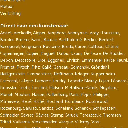
Metaal
Verlichting
Direct naar een kunstenaar:
Adnet
,
Aeckerlin
,
Aigner
,
Amphora
,
Anonymus
,
Argy-Rousseau
,
Barbier
,
Bareau
,
Barol
,
Barrias
,
Bartholomé
,
Becker
,
Beckert
,
Becquerel
,
Bergmann
,
Bouraine
,
Breda
,
Caron
,
Catteau
,
Chéret
,
Copenhagen
,
Copier
,
Daguet
,
Dalou
,
Daum
,
De Feure
,
De Rudder
,
Debon
,
Descatoire
,
Dior
,
Eggshell
,
Ehrlich
,
Emmanuel
,
Falise
,
Fauré
,
Fremiet
,
Fritsch
,
Fritz
,
Gallé
,
Garreau
,
Gomanski
,
Gröndahl
,
Heiligenstein
,
Himmelstoss
,
Hoffmann
,
Krieger
,
Kuppenheim
,
Lachenal
,
Lalique
,
Lamarre
,
Landry
,
Laporte Blairsy
,
Lejan
,
Léonard
,
Linossier
,
Loetz
,
Louchet
,
Maison
,
Metallwarefabrik
,
Meydam
,
Monet
,
Mouton
,
Nason
,
Pallenberg
,
Paris
,
Pepe
,
Philippe
,
Primavera
,
René
,
Riché
,
Rochard
,
Rombaux
,
Rookwood
,
Rozenburg
,
Salviati
,
Sandoz
,
Schellink
,
Schenck
,
Schliepstein
,
Schneider
,
Sèvres
,
Sèvres
,
Stamp
,
Struck
,
Tereszczuk
,
Thomsen
,
Trifari
,
Valkema
,
Verschneider
,
Vesque
,
Villeroy
,
Vos
,