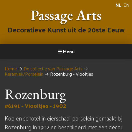
NL
EN
Passage Arts
Decoratieve Kunst uit de 20ste Eeuw
Menu
Home
→
De collectie van Passage Arts
→
Keramiek/Porselein
→
Rozenburg - Viooltjes
Rozenburg
#6191 - Viooltjes - 1902
Kop en schotel in eierschaal porselein gemaakt bij
Rozenburg in 1902 en beschilderd met een decor