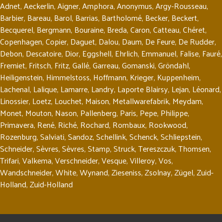
Adnet
,
Aeckerlin
,
Aigner
,
Amphora
,
Anonymus
,
Argy-Rousseau
,
Barbier
,
Bareau
,
Barol
,
Barrias
,
Bartholomé
,
Becker
,
Beckert
,
Becquerel
,
Bergmann
,
Bouraine
,
Breda
,
Caron
,
Catteau
,
Chéret
,
Copenhagen
,
Copier
,
Daguet
,
Dalou
,
Daum
,
De Feure
,
De Rudder
,
Debon
,
Descatoire
,
Dior
,
Eggshell
,
Ehrlich
,
Emmanuel
,
Falise
,
Fauré
,
Fremiet
,
Fritsch
,
Fritz
,
Gallé
,
Garreau
,
Gomanski
,
Gröndahl
,
Heiligenstein
,
Himmelstoss
,
Hoffmann
,
Krieger
,
Kuppenheim
,
Lachenal
,
Lalique
,
Lamarre
,
Landry
,
Laporte Blairsy
,
Lejan
,
Léonard
,
Linossier
,
Loetz
,
Louchet
,
Maison
,
Metallwarefabrik
,
Meydam
,
Monet
,
Mouton
,
Nason
,
Pallenberg
,
Paris
,
Pepe
,
Philippe
,
Primavera
,
René
,
Riché
,
Rochard
,
Rombaux
,
Rookwood
,
Rozenburg
,
Salviati
,
Sandoz
,
Schellink
,
Schenck
,
Schliepstein
,
Schneider
,
Sèvres
,
Sèvres
,
Stamp
,
Struck
,
Tereszczuk
,
Thomsen
,
Trifari
,
Valkema
,
Verschneider
,
Vesque
,
Villeroy
,
Vos
,
Wandschneider
,
White
,
Wynand
,
Zieseniss
,
Zsolnay
,
Zügel
,
Zuid-
Holland
,
Zuid-Holland