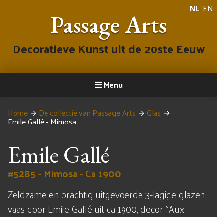
NL
EN
Passage Arts
Decoratieve Kunst uit de 20ste Eeuw
Menu
Home
→
De collectie van Passage Arts
→
Glas
→
Emile Gallé - Mimosa
Emile Gallé
#5285 - Mimosa - Ca 1900
Zeldzame en prachtig uitgevoerde 3-lagige glazen
vaas door Emile Gallé uit ca 1900, decor "Aux