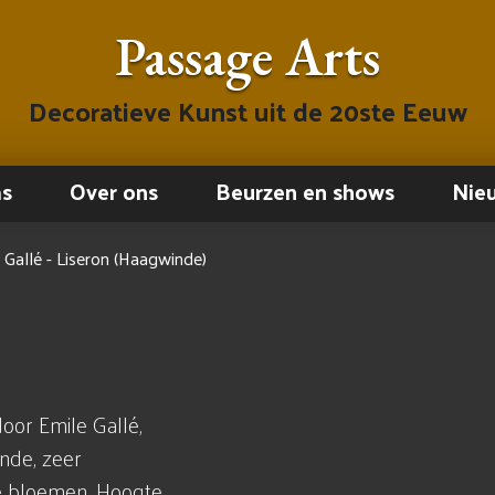
Passage Arts
Decoratieve Kunst uit de 20ste Eeuw
ms
Over ons
Beurzen en shows
Nie
 Gallé - Liseron (Haagwinde)
oor Emile Gallé,
nde, zeer
de bloemen. Hoogte