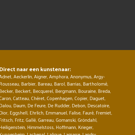
Direct naar een kunstenaar:
Adnet
,
Aeckerlin
,
Aigner
,
Amphora
,
Anonymus
,
Argy-
Rousseau
,
Barbier
,
Bareau
,
Barol
,
Barrias
,
Bartholomé
,
Becker
,
Beckert
,
Becquerel
,
Bergmann
,
Bouraine
,
Breda
,
Caron
,
Catteau
,
Chéret
,
Copenhagen
,
Copier
,
Daguet
,
Dalou
,
Daum
,
De Feure
,
De Rudder
,
Debon
,
Descatoire
,
Dior
,
Eggshell
,
Ehrlich
,
Emmanuel
,
Falise
,
Fauré
,
Fremiet
,
Fritsch
,
Fritz
,
Gallé
,
Garreau
,
Gomanski
,
Gröndahl
,
Heiligenstein
,
Himmelstoss
,
Hoffmann
,
Krieger
,
Kuppenheim
,
Lachenal
,
Lalique
,
Lamarre
,
Landry
,