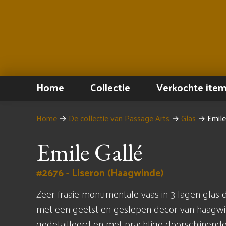
Home
Collectie
Verkochte ite
Home
→
De collectie van Passage Arts
→
Glas
→
Emile
Emile Gallé
#2676 - Liseron (Haagwinde)
Zeer fraaie monumentale vaas in 3 lagen glas d
met een geëtst en geslepen decor van haagwi
gedetailleerd en met prachtige doorschijnen