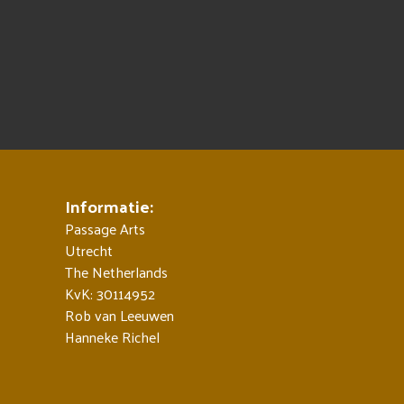
Informatie:
Passage Arts
Utrecht
The Netherlands
KvK: 30114952
Rob van Leeuwen
Hanneke Richel