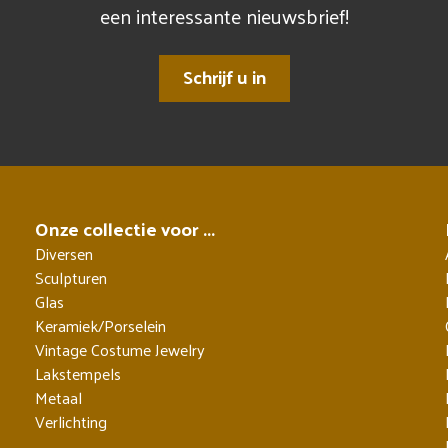
een interessante nieuwsbrief!
Schrijf u in
Onze collectie voor ...
Diversen
Sculpturen
Glas
Keramiek/Porselein
Vintage Costume Jewelry
Lakstempels
Metaal
Verlichting