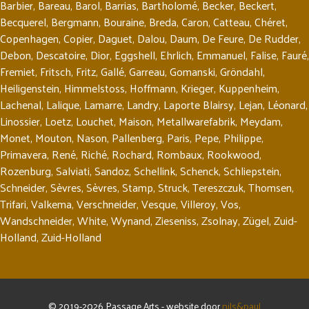
Barbier
,
Bareau
,
Barol
,
Barrias
,
Bartholomé
,
Becker
,
Beckert
,
Becquerel
,
Bergmann
,
Bouraine
,
Breda
,
Caron
,
Catteau
,
Chéret
,
Copenhagen
,
Copier
,
Daguet
,
Dalou
,
Daum
,
De Feure
,
De Rudder
,
Debon
,
Descatoire
,
Dior
,
Eggshell
,
Ehrlich
,
Emmanuel
,
Falise
,
Fauré
,
Fremiet
,
Fritsch
,
Fritz
,
Gallé
,
Garreau
,
Gomanski
,
Gröndahl
,
Heiligenstein
,
Himmelstoss
,
Hoffmann
,
Krieger
,
Kuppenheim
,
Lachenal
,
Lalique
,
Lamarre
,
Landry
,
Laporte Blairsy
,
Lejan
,
Léonard
,
Linossier
,
Loetz
,
Louchet
,
Maison
,
Metallwarefabrik
,
Meydam
,
Monet
,
Mouton
,
Nason
,
Pallenberg
,
Paris
,
Pepe
,
Philippe
,
Primavera
,
René
,
Riché
,
Rochard
,
Rombaux
,
Rookwood
,
Rozenburg
,
Salviati
,
Sandoz
,
Schellink
,
Schenck
,
Schliepstein
,
Schneider
,
Sèvres
,
Sèvres
,
Stamp
,
Struck
,
Tereszczuk
,
Thomsen
,
Trifari
,
Valkema
,
Verschneider
,
Vesque
,
Villeroy
,
Vos
,
Wandschneider
,
White
,
Wynand
,
Zieseniss
,
Zsolnay
,
Zügel
,
Zuid-
Holland
,
Zuid-Holland
© 2019-2026 Passage Arts - website door
nils&paul