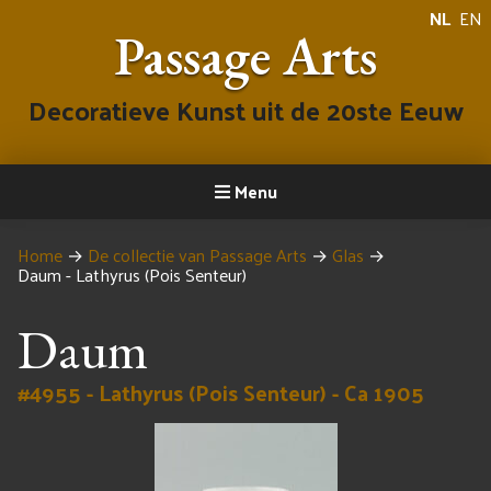
NL
EN
Passage Arts
Decoratieve Kunst uit de 20ste Eeuw
Menu
Home
→
De collectie van Passage Arts
→
Glas
→
Daum - Lathyrus (Pois Senteur)
Daum
#4955 - Lathyrus (Pois Senteur) - Ca 1905