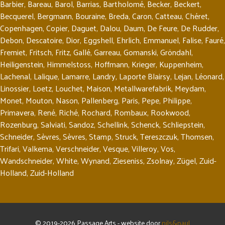
Barbier
,
Bareau
,
Barol
,
Barrias
,
Bartholomé
,
Becker
,
Beckert
,
Becquerel
,
Bergmann
,
Bouraine
,
Breda
,
Caron
,
Catteau
,
Chéret
,
Copenhagen
,
Copier
,
Daguet
,
Dalou
,
Daum
,
De Feure
,
De Rudder
,
Debon
,
Descatoire
,
Dior
,
Eggshell
,
Ehrlich
,
Emmanuel
,
Falise
,
Fauré
,
Fremiet
,
Fritsch
,
Fritz
,
Gallé
,
Garreau
,
Gomanski
,
Gröndahl
,
Heiligenstein
,
Himmelstoss
,
Hoffmann
,
Krieger
,
Kuppenheim
,
Lachenal
,
Lalique
,
Lamarre
,
Landry
,
Laporte Blairsy
,
Lejan
,
Léonard
,
Linossier
,
Loetz
,
Louchet
,
Maison
,
Metallwarefabrik
,
Meydam
,
Monet
,
Mouton
,
Nason
,
Pallenberg
,
Paris
,
Pepe
,
Philippe
,
Primavera
,
René
,
Riché
,
Rochard
,
Rombaux
,
Rookwood
,
Rozenburg
,
Salviati
,
Sandoz
,
Schellink
,
Schenck
,
Schliepstein
,
Schneider
,
Sèvres
,
Sèvres
,
Stamp
,
Struck
,
Tereszczuk
,
Thomsen
,
Trifari
,
Valkema
,
Verschneider
,
Vesque
,
Villeroy
,
Vos
,
Wandschneider
,
White
,
Wynand
,
Zieseniss
,
Zsolnay
,
Zügel
,
Zuid-
Holland
,
Zuid-Holland
© 2019-2026 Passage Arts - website door
nils&paul