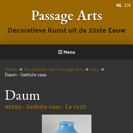
NL
EN
Passage Arts
Decoratieve Kunst uit de 20ste Eeuw
Menu
Home
→
De collectie van Passage Arts
→
Glas
→
Daum - Geëtste vaas
Daum
#2653 - Geëtste vaas - Ca 1920