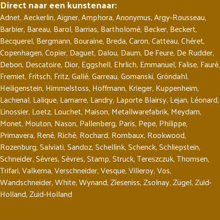
Direct naar een kunstenaar:
Adnet
,
Aeckerlin
,
Aigner
,
Amphora
,
Anonymus
,
Argy-Rousseau
,
Barbier
,
Bareau
,
Barol
,
Barrias
,
Bartholomé
,
Becker
,
Beckert
,
Becquerel
,
Bergmann
,
Bouraine
,
Breda
,
Caron
,
Catteau
,
Chéret
,
Copenhagen
,
Copier
,
Daguet
,
Dalou
,
Daum
,
De Feure
,
De Rudder
,
Debon
,
Descatoire
,
Dior
,
Eggshell
,
Ehrlich
,
Emmanuel
,
Falise
,
Fauré
,
Fremiet
,
Fritsch
,
Fritz
,
Gallé
,
Garreau
,
Gomanski
,
Gröndahl
,
Heiligenstein
,
Himmelstoss
,
Hoffmann
,
Krieger
,
Kuppenheim
,
Lachenal
,
Lalique
,
Lamarre
,
Landry
,
Laporte Blairsy
,
Lejan
,
Léonard
,
Linossier
,
Loetz
,
Louchet
,
Maison
,
Metallwarefabrik
,
Meydam
,
Monet
,
Mouton
,
Nason
,
Pallenberg
,
Paris
,
Pepe
,
Philippe
,
Primavera
,
René
,
Riché
,
Rochard
,
Rombaux
,
Rookwood
,
Rozenburg
,
Salviati
,
Sandoz
,
Schellink
,
Schenck
,
Schliepstein
,
Schneider
,
Sèvres
,
Sèvres
,
Stamp
,
Struck
,
Tereszczuk
,
Thomsen
,
Trifari
,
Valkema
,
Verschneider
,
Vesque
,
Villeroy
,
Vos
,
Wandschneider
,
White
,
Wynand
,
Zieseniss
,
Zsolnay
,
Zügel
,
Zuid-
Holland
,
Zuid-Holland