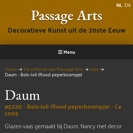
NL
EN
Passage Arts
Decoratieve Kunst uit de 20ste Eeuw
Menu
Home
→
De collectie van Passage Arts
→
Glas
→
Daum - Bois-Joli (Rood peperboompje)
Daum
#5220 - Bois-Joli (Rood peperboompje) - Ca
1905
Glazen vaas gemaakt bij Daum, Nancy met decor