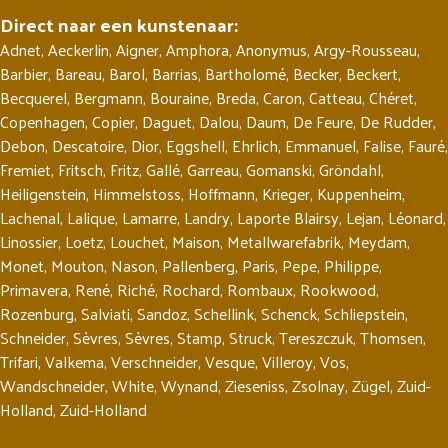
Direct naar een kunstenaar:
Adnet
,
Aeckerlin
,
Aigner
,
Amphora
,
Anonymus
,
Argy-Rousseau
,
Barbier
,
Bareau
,
Barol
,
Barrias
,
Bartholomé
,
Becker
,
Beckert
,
Becquerel
,
Bergmann
,
Bouraine
,
Breda
,
Caron
,
Catteau
,
Chéret
,
Copenhagen
,
Copier
,
Daguet
,
Dalou
,
Daum
,
De Feure
,
De Rudder
,
Debon
,
Descatoire
,
Dior
,
Eggshell
,
Ehrlich
,
Emmanuel
,
Falise
,
Fauré
,
Fremiet
,
Fritsch
,
Fritz
,
Gallé
,
Garreau
,
Gomanski
,
Gröndahl
,
Heiligenstein
,
Himmelstoss
,
Hoffmann
,
Krieger
,
Kuppenheim
,
Lachenal
,
Lalique
,
Lamarre
,
Landry
,
Laporte Blairsy
,
Lejan
,
Léonard
,
Linossier
,
Loetz
,
Louchet
,
Maison
,
Metallwarefabrik
,
Meydam
,
Monet
,
Mouton
,
Nason
,
Pallenberg
,
Paris
,
Pepe
,
Philippe
,
Primavera
,
René
,
Riché
,
Rochard
,
Rombaux
,
Rookwood
,
Rozenburg
,
Salviati
,
Sandoz
,
Schellink
,
Schenck
,
Schliepstein
,
Schneider
,
Sèvres
,
Sèvres
,
Stamp
,
Struck
,
Tereszczuk
,
Thomsen
,
Trifari
,
Valkema
,
Verschneider
,
Vesque
,
Villeroy
,
Vos
,
Wandschneider
,
White
,
Wynand
,
Zieseniss
,
Zsolnay
,
Zügel
,
Zuid-
Holland
,
Zuid-Holland