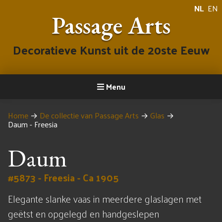
NL
EN
Passage Arts
Decoratieve Kunst uit de 20ste Eeuw
Menu
Home
→
De collectie van Passage Arts
→
Glas
→
Daum - Freesia
Daum
#5873 - Freesia - Ca 1905
Elegante slanke vaas in meerdere glaslagen met
geëtst en opgelegd en handgeslepen