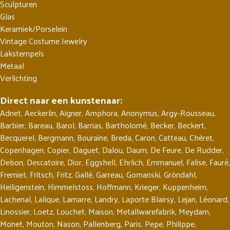
Sculpturen
Glas
Keramiek/Porselein
Vintage Costume Jewelry
Lakstempels
Metaal
Verlichting
Direct naar een kunstenaar:
Adnet
,
Aeckerlin
,
Aigner
,
Amphora
,
Anonymus
,
Argy-Rousseau
,
Barbier
,
Bareau
,
Barol
,
Barrias
,
Bartholomé
,
Becker
,
Beckert
,
Becquerel
,
Bergmann
,
Bouraine
,
Breda
,
Caron
,
Catteau
,
Chéret
,
Copenhagen
,
Copier
,
Daguet
,
Dalou
,
Daum
,
De Feure
,
De Rudder
,
Debon
,
Descatoire
,
Dior
,
Eggshell
,
Ehrlich
,
Emmanuel
,
Falise
,
Fauré
,
Fremiet
,
Fritsch
,
Fritz
,
Gallé
,
Garreau
,
Gomanski
,
Gröndahl
,
Heiligenstein
,
Himmelstoss
,
Hoffmann
,
Krieger
,
Kuppenheim
,
Lachenal
,
Lalique
,
Lamarre
,
Landry
,
Laporte Blairsy
,
Lejan
,
Léonard
,
Linossier
,
Loetz
,
Louchet
,
Maison
,
Metallwarefabrik
,
Meydam
,
Monet
,
Mouton
,
Nason
,
Pallenberg
,
Paris
,
Pepe
,
Philippe
,