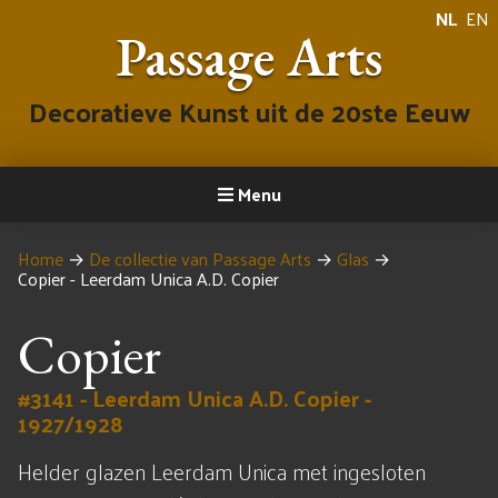
NL
EN
Passage Arts
Decoratieve Kunst uit de 20ste Eeuw
Menu
Home
→
De collectie van Passage Arts
→
Glas
→
Copier - Leerdam Unica A.D. Copier
Copier
#3141 - Leerdam Unica A.D. Copier -
1927/1928
Helder glazen Leerdam Unica met ingesloten