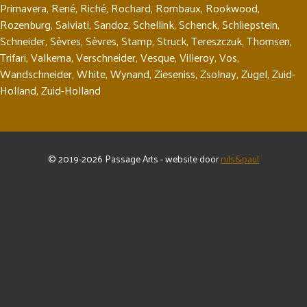
Primavera
,
René
,
Riché
,
Rochard
,
Rombaux
,
Rookwood
,
Rozenburg
,
Salviati
,
Sandoz
,
Schellink
,
Schenck
,
Schliepstein
,
Schneider
,
Sèvres
,
Sèvres
,
Stamp
,
Struck
,
Tereszczuk
,
Thomsen
,
Trifari
,
Valkema
,
Verschneider
,
Vesque
,
Villeroy
,
Vos
,
Wandschneider
,
White
,
Wynand
,
Zieseniss
,
Zsolnay
,
Zügel
,
Zuid-
Holland
,
Zuid-Holland
© 2019-2026 Passage Arts - website door
nils&paul