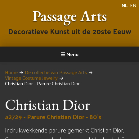
NL
EN
Passage Arts
Decoratieve Kunst uit de 20ste Eeuw
Menu
Home
→
De collectie van Passage Arts
→
Vintage Costume Jewelry
→
Christian Dior - Parure Christian Dior
Christian Dior
#2729 - Parure Christian Dior - 80's
Indrukwekkende parure gemerkt Christian Dior,