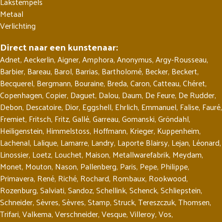
Lakstempels
Metaal
Verlichting
Direct naar een kunstenaar:
Adnet
,
Aeckerlin
,
Aigner
,
Amphora
,
Anonymus
,
Argy-Rousseau
,
Barbier
,
Bareau
,
Barol
,
Barrias
,
Bartholomé
,
Becker
,
Beckert
,
Becquerel
,
Bergmann
,
Bouraine
,
Breda
,
Caron
,
Catteau
,
Chéret
,
Copenhagen
,
Copier
,
Daguet
,
Dalou
,
Daum
,
De Feure
,
De Rudder
,
Debon
,
Descatoire
,
Dior
,
Eggshell
,
Ehrlich
,
Emmanuel
,
Falise
,
Fauré
,
Fremiet
,
Fritsch
,
Fritz
,
Gallé
,
Garreau
,
Gomanski
,
Gröndahl
,
Heiligenstein
,
Himmelstoss
,
Hoffmann
,
Krieger
,
Kuppenheim
,
Lachenal
,
Lalique
,
Lamarre
,
Landry
,
Laporte Blairsy
,
Lejan
,
Léonard
,
Linossier
,
Loetz
,
Louchet
,
Maison
,
Metallwarefabrik
,
Meydam
,
Monet
,
Mouton
,
Nason
,
Pallenberg
,
Paris
,
Pepe
,
Philippe
,
Primavera
,
René
,
Riché
,
Rochard
,
Rombaux
,
Rookwood
,
Rozenburg
,
Salviati
,
Sandoz
,
Schellink
,
Schenck
,
Schliepstein
,
Schneider
,
Sèvres
,
Sèvres
,
Stamp
,
Struck
,
Tereszczuk
,
Thomsen
,
Trifari
,
Valkema
,
Verschneider
,
Vesque
,
Villeroy
,
Vos
,