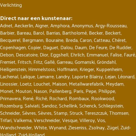
Verlichting
Direct naar een kunstenaar:
Adnet
,
Aeckerlin
,
Aigner
,
Amphora
,
Anonymus
,
Argy-Rousseau
,
Barbier
,
Bareau
,
Barol
,
Barrias
,
Bartholomé
,
Becker
,
Beckert
,
Becquerel
,
Bergmann
,
Bouraine
,
Breda
,
Caron
,
Catteau
,
Chéret
,
Copenhagen
,
Copier
,
Daguet
,
Dalou
,
Daum
,
De Feure
,
De Rudder
,
Debon
,
Descatoire
,
Dior
,
Eggshell
,
Ehrlich
,
Emmanuel
,
Falise
,
Fauré
,
Fremiet
,
Fritsch
,
Fritz
,
Gallé
,
Garreau
,
Gomanski
,
Gröndahl
,
Heiligenstein
,
Himmelstoss
,
Hoffmann
,
Krieger
,
Kuppenheim
,
Lachenal
,
Lalique
,
Lamarre
,
Landry
,
Laporte Blairsy
,
Lejan
,
Léonard
,
Linossier
,
Loetz
,
Louchet
,
Maison
,
Metallwarefabrik
,
Meydam
,
Monet
,
Mouton
,
Nason
,
Pallenberg
,
Paris
,
Pepe
,
Philippe
,
Primavera
,
René
,
Riché
,
Rochard
,
Rombaux
,
Rookwood
,
Rozenburg
,
Salviati
,
Sandoz
,
Schellink
,
Schenck
,
Schliepstein
,
Schneider
,
Sèvres
,
Sèvres
,
Stamp
,
Struck
,
Tereszczuk
,
Thomsen
,
Trifari
,
Valkema
,
Verschneider
,
Vesque
,
Villeroy
,
Vos
,
Wandschneider
,
White
,
Wynand
,
Zieseniss
,
Zsolnay
,
Zügel
,
Zuid-
Holland
,
Zuid-Holland