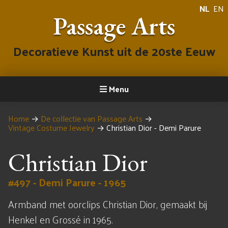
NL
EN
Passage Arts
Decoratieve Kunst uit de 20ste Eeuw
Menu
Home
→
De collectie van Passage Arts
→
Vintage Costume Jewelry
→
Christian Dior - Demi Parure
Christian Dior
#497 - Demi Parure - 1965
Armband met oorclips Christian Dior, gemaakt bij
Henkel en Grossé in 1965.