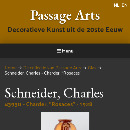
NL
EN
Passage Arts
Decoratieve Kunst uit de 20ste Eeuw
Menu
Home
→
De collectie van Passage Arts
→
Glas
→
Schneider, Charles - Charder, "Rosaces"
Schneider, Charles
#3930 - Charder, "Rosaces" - 1928