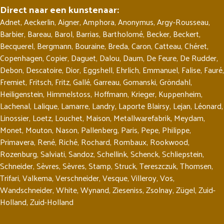
Direct naar een kunstenaar:
Adnet
,
Aeckerlin
,
Aigner
,
Amphora
,
Anonymus
,
Argy-Rousseau
,
Barbier
,
Bareau
,
Barol
,
Barrias
,
Bartholomé
,
Becker
,
Beckert
,
Becquerel
,
Bergmann
,
Bouraine
,
Breda
,
Caron
,
Catteau
,
Chéret
,
Copenhagen
,
Copier
,
Daguet
,
Dalou
,
Daum
,
De Feure
,
De Rudder
,
Debon
,
Descatoire
,
Dior
,
Eggshell
,
Ehrlich
,
Emmanuel
,
Falise
,
Fauré
,
Fremiet
,
Fritsch
,
Fritz
,
Gallé
,
Garreau
,
Gomanski
,
Gröndahl
,
Heiligenstein
,
Himmelstoss
,
Hoffmann
,
Krieger
,
Kuppenheim
,
Lachenal
,
Lalique
,
Lamarre
,
Landry
,
Laporte Blairsy
,
Lejan
,
Léonard
,
Linossier
,
Loetz
,
Louchet
,
Maison
,
Metallwarefabrik
,
Meydam
,
Monet
,
Mouton
,
Nason
,
Pallenberg
,
Paris
,
Pepe
,
Philippe
,
Primavera
,
René
,
Riché
,
Rochard
,
Rombaux
,
Rookwood
,
Rozenburg
,
Salviati
,
Sandoz
,
Schellink
,
Schenck
,
Schliepstein
,
Schneider
,
Sèvres
,
Sèvres
,
Stamp
,
Struck
,
Tereszczuk
,
Thomsen
,
Trifari
,
Valkema
,
Verschneider
,
Vesque
,
Villeroy
,
Vos
,
Wandschneider
,
White
,
Wynand
,
Zieseniss
,
Zsolnay
,
Zügel
,
Zuid-
Holland
,
Zuid-Holland