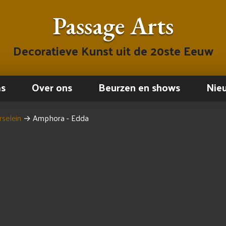
Passage Arts
Decoratieve Kunst uit de 20ste Eeuw
ms
Over ons
Beurzen en shows
Nie
selein
→
Amphora - Edda