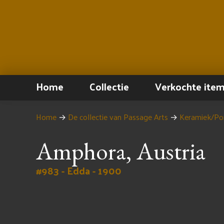
Home
Collectie
Verkochte ite
Home
→
De collectie van Passage Arts
→
Keramiek/Por
Amphora, Austria
#983 - Edda - 1900