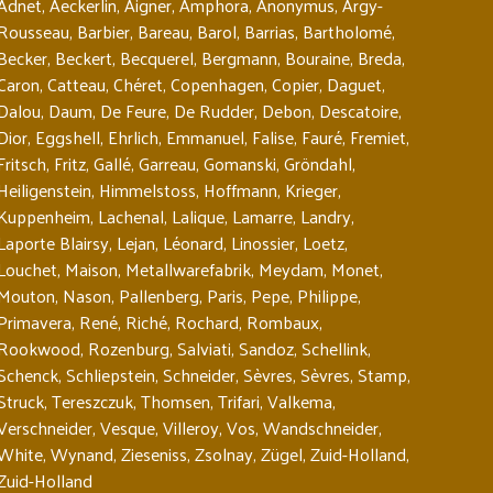
Adnet
,
Aeckerlin
,
Aigner
,
Amphora
,
Anonymus
,
Argy-
Rousseau
,
Barbier
,
Bareau
,
Barol
,
Barrias
,
Bartholomé
,
Becker
,
Beckert
,
Becquerel
,
Bergmann
,
Bouraine
,
Breda
,
Caron
,
Catteau
,
Chéret
,
Copenhagen
,
Copier
,
Daguet
,
Dalou
,
Daum
,
De Feure
,
De Rudder
,
Debon
,
Descatoire
,
Dior
,
Eggshell
,
Ehrlich
,
Emmanuel
,
Falise
,
Fauré
,
Fremiet
,
Fritsch
,
Fritz
,
Gallé
,
Garreau
,
Gomanski
,
Gröndahl
,
Heiligenstein
,
Himmelstoss
,
Hoffmann
,
Krieger
,
Kuppenheim
,
Lachenal
,
Lalique
,
Lamarre
,
Landry
,
Laporte Blairsy
,
Lejan
,
Léonard
,
Linossier
,
Loetz
,
Louchet
,
Maison
,
Metallwarefabrik
,
Meydam
,
Monet
,
Mouton
,
Nason
,
Pallenberg
,
Paris
,
Pepe
,
Philippe
,
Primavera
,
René
,
Riché
,
Rochard
,
Rombaux
,
Rookwood
,
Rozenburg
,
Salviati
,
Sandoz
,
Schellink
,
Schenck
,
Schliepstein
,
Schneider
,
Sèvres
,
Sèvres
,
Stamp
,
Struck
,
Tereszczuk
,
Thomsen
,
Trifari
,
Valkema
,
Verschneider
,
Vesque
,
Villeroy
,
Vos
,
Wandschneider
,
White
,
Wynand
,
Zieseniss
,
Zsolnay
,
Zügel
,
Zuid-Holland
,
Zuid-Holland