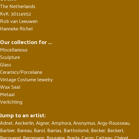
The Netherlands
KvK: 30114952
Rob van Leeuwen
Hanneke Richel
Our collection for ...
Miscellanious
Sculpture
Glass
Ceramics/Porcelaine
Vintage Costume Jewelry
Wax Seal
Metaal
Verlichting
Jump to an artist:
Adnet
,
Aeckerlin
,
Aigner
,
Amphora
,
Anonymus
,
Argy-Rousseau
,
Barbier
,
Bareau
,
Barol
,
Barrias
,
Bartholomé
,
Becker
,
Beckert
,
Becquerel
,
Bergmann
,
Bouraine
,
Breda
,
Caron
,
Catteau
,
Chéret
,