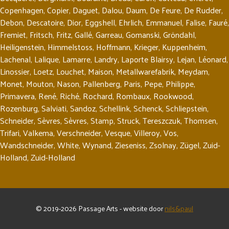
Copenhagen
,
Copier
,
Daguet
,
Dalou
,
Daum
,
De Feure
,
De Rudder
,
Debon
,
Descatoire
,
Dior
,
Eggshell
,
Ehrlich
,
Emmanuel
,
Falise
,
Fauré
,
Fremiet
,
Fritsch
,
Fritz
,
Gallé
,
Garreau
,
Gomanski
,
Gröndahl
,
Heiligenstein
,
Himmelstoss
,
Hoffmann
,
Krieger
,
Kuppenheim
,
Lachenal
,
Lalique
,
Lamarre
,
Landry
,
Laporte Blairsy
,
Lejan
,
Léonard
,
Linossier
,
Loetz
,
Louchet
,
Maison
,
Metallwarefabrik
,
Meydam
,
Monet
,
Mouton
,
Nason
,
Pallenberg
,
Paris
,
Pepe
,
Philippe
,
Primavera
,
René
,
Riché
,
Rochard
,
Rombaux
,
Rookwood
,
Rozenburg
,
Salviati
,
Sandoz
,
Schellink
,
Schenck
,
Schliepstein
,
Schneider
,
Sèvres
,
Sèvres
,
Stamp
,
Struck
,
Tereszczuk
,
Thomsen
,
Trifari
,
Valkema
,
Verschneider
,
Vesque
,
Villeroy
,
Vos
,
Wandschneider
,
White
,
Wynand
,
Zieseniss
,
Zsolnay
,
Zügel
,
Zuid-
Holland
,
Zuid-Holland
© 2019-2026 Passage Arts - website door
nils&paul