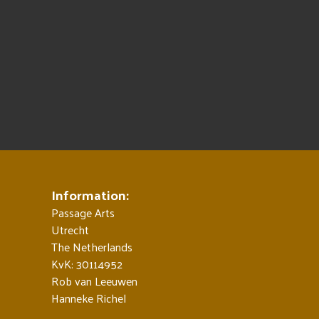
Information:
Passage Arts
Utrecht
The Netherlands
KvK: 30114952
Rob van Leeuwen
Hanneke Richel