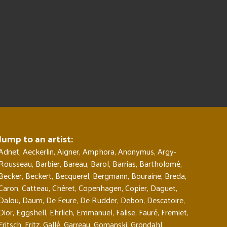
Jump to an artist:
Adnet
,
Aeckerlin
,
Aigner
,
Amphora
,
Anonymus
,
Argy-
Rousseau
,
Barbier
,
Bareau
,
Barol
,
Barrias
,
Bartholomé
,
Becker
,
Beckert
,
Becquerel
,
Bergmann
,
Bouraine
,
Breda
,
Caron
,
Catteau
,
Chéret
,
Copenhagen
,
Copier
,
Daguet
,
Dalou
,
Daum
,
De Feure
,
De Rudder
,
Debon
,
Descatoire
,
Dior
,
Eggshell
,
Ehrlich
,
Emmanuel
,
Falise
,
Fauré
,
Fremiet
,
Fritsch
,
Fritz
,
Gallé
,
Garreau
,
Gomanski
,
Gröndahl
,