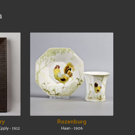
n
ry
Rozenburg
pply - 1912
Haan - 1906