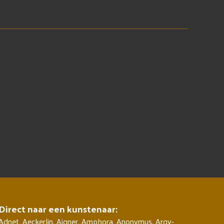
Direct naar een kunstenaar:
Adnet
,
Aeckerlin
,
Aigner
,
Amphora
,
Anonymus
,
Argy-