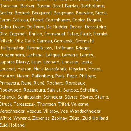
Rousseau
,
Barbier
,
Bareau
,
Barol
,
Barrias
,
Bartholomé
,
Becker
,
Beckert
,
Becquerel
,
Bergmann
,
Bouraine
,
Breda
,
Caron
,
Catteau
,
Chéret
,
Copenhagen
,
Copier
,
Daguet
,
Dalou
,
Daum
,
De Feure
,
De Rudder
,
Debon
,
Descatoire
,
Dior
,
Eggshell
,
Ehrlich
,
Emmanuel
,
Falise
,
Fauré
,
Fremiet
,
Fritsch
,
Fritz
,
Gallé
,
Garreau
,
Gomanski
,
Gröndahl
,
Heiligenstein
,
Himmelstoss
,
Hoffmann
,
Krieger
,
Kuppenheim
,
Lachenal
,
Lalique
,
Lamarre
,
Landry
,
Laporte Blairsy
,
Lejan
,
Léonard
,
Linossier
,
Loetz
,
Louchet
,
Maison
,
Metallwarefabrik
,
Meydam
,
Monet
,
Mouton
,
Nason
,
Pallenberg
,
Paris
,
Pepe
,
Philippe
,
Primavera
,
René
,
Riché
,
Rochard
,
Rombaux
,
Rookwood
,
Rozenburg
,
Salviati
,
Sandoz
,
Schellink
,
Schenck
,
Schliepstein
,
Schneider
,
Sèvres
,
Sèvres
,
Stamp
,
Struck
,
Tereszczuk
,
Thomsen
,
Trifari
,
Valkema
,
Verschneider
,
Vesque
,
Villeroy
,
Vos
,
Wandschneider
,
White
,
Wynand
,
Zieseniss
,
Zsolnay
,
Zügel
,
Zuid-Holland
,
Zuid-Holland