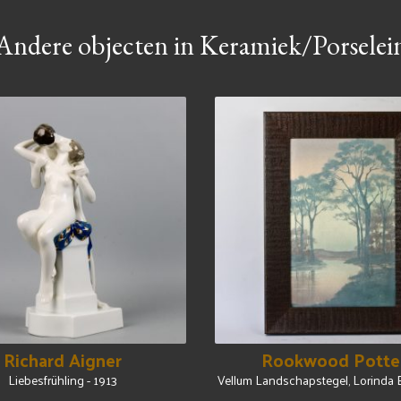
Andere objecten in Keramiek/Porselei
Richard Aigner
Rookwood Potte
Liebesfrühling - 1913
Vellum Landschapstegel, Lorinda E