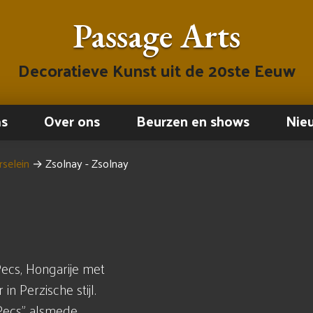
Passage Arts
Decoratieve Kunst uit de 20ste Eeuw
ms
Over ons
Beurzen en shows
Nie
selein
→
Zsolnay - Zsolnay
Pecs, Hongarije met
in Perzische stijl.
 Pecs" alsmede