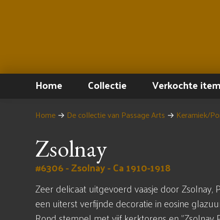
Home
Collectie
Verkochte ite
Home
→
De collectie van Passage Arts
→
Keramiek/Por
Zsolnay
#6306 - Zsolnay - Ca 1910-1918
Zeer delicaat uitgevoerd vaasje door Zsolnay, 
een uiterst verfijnde decoratie in eosine glazuur 
Rond stempel met vijf kerktorens en "Zsolnay