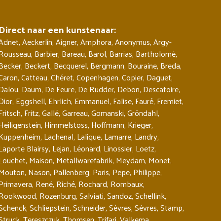
Direct naar een kunstenaar:
Adnet
,
Aeckerlin
,
Aigner
,
Amphora
,
Anonymus
,
Argy-
Rousseau
,
Barbier
,
Bareau
,
Barol
,
Barrias
,
Bartholomé
,
Becker
,
Beckert
,
Becquerel
,
Bergmann
,
Bouraine
,
Breda
,
Caron
,
Catteau
,
Chéret
,
Copenhagen
,
Copier
,
Daguet
,
Dalou
,
Daum
,
De Feure
,
De Rudder
,
Debon
,
Descatoire
,
Dior
,
Eggshell
,
Ehrlich
,
Emmanuel
,
Falise
,
Fauré
,
Fremiet
,
Fritsch
,
Fritz
,
Gallé
,
Garreau
,
Gomanski
,
Gröndahl
,
Heiligenstein
,
Himmelstoss
,
Hoffmann
,
Krieger
,
Kuppenheim
,
Lachenal
,
Lalique
,
Lamarre
,
Landry
,
Laporte Blairsy
,
Lejan
,
Léonard
,
Linossier
,
Loetz
,
Louchet
,
Maison
,
Metallwarefabrik
,
Meydam
,
Monet
,
Mouton
,
Nason
,
Pallenberg
,
Paris
,
Pepe
,
Philippe
,
Primavera
,
René
,
Riché
,
Rochard
,
Rombaux
,
Rookwood
,
Rozenburg
,
Salviati
,
Sandoz
,
Schellink
,
Schenck
,
Schliepstein
,
Schneider
,
Sèvres
,
Sèvres
,
Stamp
,
Struck
,
Tereszczuk
,
Thomsen
,
Trifari
,
Valkema
,