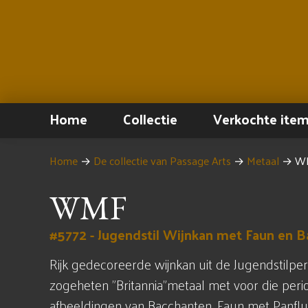
Home
Collectie
Verkochte ite
Home
→
De collectie van Passage Arts
→
Metaal
→
WM
WMF
#5772 - Jugendstil Wijnkan met Faun en 
Rijk gedecoreerde wijnkan uit de Jugendstilper
zogeheten "Britannia"metaal met voor die per
afbeeldingen van Bacchanten, Faun met Panflui