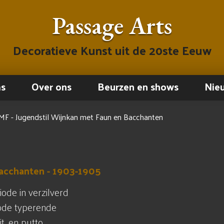
Passage Arts
Decoratieve Kunst uit de 20ste Eeuw
ms
Over ons
Beurzen en shows
Nie
F - Jugendstil Wijnkan met Faun en Bacchanten
Bacchanten - 1903-1905
iode in verzilverd
iode typerende
t, en putto