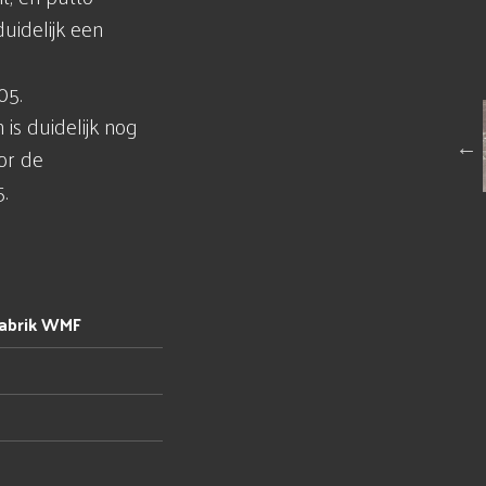
uidelijk een
05.
is duidelijk nog
or de
.
abrik WMF