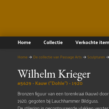
Home
Collectie
Verkochte ite
Home
→
De collectie van Passage Arts
→
Sculpturen
Wilhelm Krieger
#5629 - Kauw ("Dohle") - 1920
Bronzen figuur van een torenkraai (kauw) doo
1920, gegoten bij Lauchhammer Bildguss.
De stilering in gecontoureerde vlakken verste