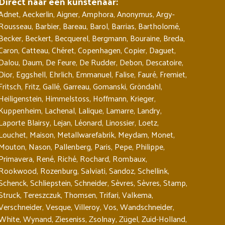
Direct naar een kunstenaar:
Adnet
,
Aeckerlin
,
Aigner
,
Amphora
,
Anonymus
,
Argy-
Rousseau
,
Barbier
,
Bareau
,
Barol
,
Barrias
,
Bartholomé
,
Becker
,
Beckert
,
Becquerel
,
Bergmann
,
Bouraine
,
Breda
,
Caron
,
Catteau
,
Chéret
,
Copenhagen
,
Copier
,
Daguet
,
Dalou
,
Daum
,
De Feure
,
De Rudder
,
Debon
,
Descatoire
,
Dior
,
Eggshell
,
Ehrlich
,
Emmanuel
,
Falise
,
Fauré
,
Fremiet
,
Fritsch
,
Fritz
,
Gallé
,
Garreau
,
Gomanski
,
Gröndahl
,
Heiligenstein
,
Himmelstoss
,
Hoffmann
,
Krieger
,
Kuppenheim
,
Lachenal
,
Lalique
,
Lamarre
,
Landry
,
Laporte Blairsy
,
Lejan
,
Léonard
,
Linossier
,
Loetz
,
Louchet
,
Maison
,
Metallwarefabrik
,
Meydam
,
Monet
,
Mouton
,
Nason
,
Pallenberg
,
Paris
,
Pepe
,
Philippe
,
Primavera
,
René
,
Riché
,
Rochard
,
Rombaux
,
Rookwood
,
Rozenburg
,
Salviati
,
Sandoz
,
Schellink
,
Schenck
,
Schliepstein
,
Schneider
,
Sèvres
,
Sèvres
,
Stamp
,
Struck
,
Tereszczuk
,
Thomsen
,
Trifari
,
Valkema
,
Verschneider
,
Vesque
,
Villeroy
,
Vos
,
Wandschneider
,
White
,
Wynand
,
Zieseniss
,
Zsolnay
,
Zügel
,
Zuid-Holland
,