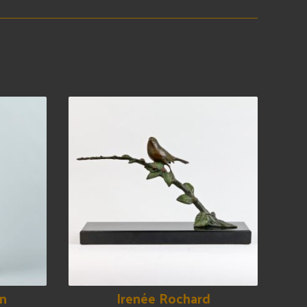
n
Irenée Rochard