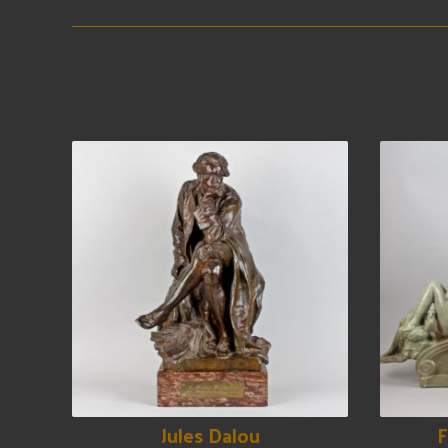
Jules Dalou
F