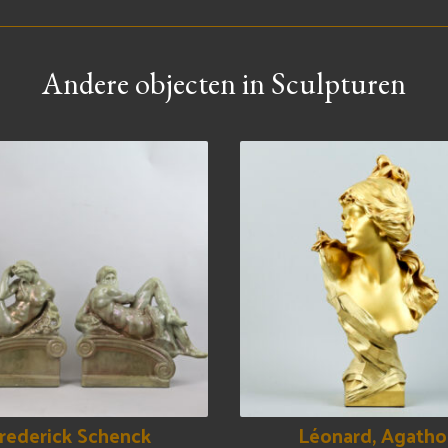
Andere objecten in Sculpturen
rederick Schenck
Léonard, Agatho