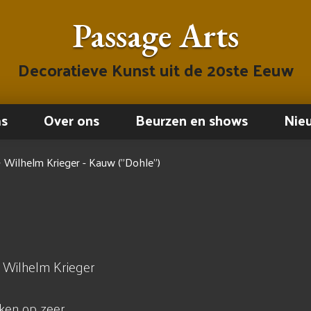
Passage Arts
Decoratieve Kunst uit de 20ste Eeuw
ms
Over ons
Beurzen en shows
Nie
→
Wilhelm Krieger - Kauw ("Dohle")
r Wilhelm Krieger
rken op zeer