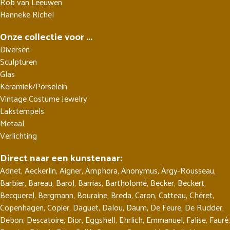
Rob van Leeuwen
Hanneke Richel
Onze collectie voor ...
Diversen
Sculpturen
Glas
Keramiek/Porselein
Vintage Costume Jewelry
Lakstempels
Metaal
Verlichting
Direct naar een kunstenaar:
Adnet
,
Aeckerlin
,
Aigner
,
Amphora
,
Anonymus
,
Argy-Rousseau
,
Barbier
,
Bareau
,
Barol
,
Barrias
,
Bartholomé
,
Becker
,
Beckert
,
Becquerel
,
Bergmann
,
Bouraine
,
Breda
,
Caron
,
Catteau
,
Chéret
,
Copenhagen
,
Copier
,
Daguet
,
Dalou
,
Daum
,
De Feure
,
De Rudder
,
Debon
,
Descatoire
,
Dior
,
Eggshell
,
Ehrlich
,
Emmanuel
,
Falise
,
Fauré
,