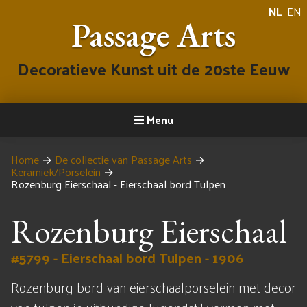
NL
EN
Passage Arts
Decoratieve Kunst uit de 20ste Eeuw
Menu
Home
→
De collectie van Passage Arts
→
Keramiek/Porselein
→
Rozenburg Eierschaal - Eierschaal bord Tulpen
Rozenburg Eierschaal
#5799 - Eierschaal bord Tulpen - 1906
Rozenburg bord van eierschaalporselein met decor