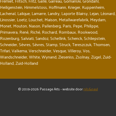
Fremiet
,
Fritsch
,
Fritz
,
Gallé
,
Garreau
,
Gomanski
,
Gröndahl
,
Heiligenstein
,
Himmelstoss
,
Hoffmann
,
Krieger
,
Kuppenheim
,
Lachenal
,
Lalique
,
Lamarre
,
Landry
,
Laporte Blairsy
,
Lejan
,
Léonard
,
Linossier
,
Loetz
,
Louchet
,
Maison
,
Metallwarefabrik
,
Meydam
,
Monet
,
Mouton
,
Nason
,
Pallenberg
,
Paris
,
Pepe
,
Philippe
,
Primavera
,
René
,
Riché
,
Rochard
,
Rombaux
,
Rookwood
,
Rozenburg
,
Salviati
,
Sandoz
,
Schellink
,
Schenck
,
Schliepstein
,
Schneider
,
Sèvres
,
Sèvres
,
Stamp
,
Struck
,
Tereszczuk
,
Thomsen
,
Trifari
,
Valkema
,
Verschneider
,
Vesque
,
Villeroy
,
Vos
,
Wandschneider
,
White
,
Wynand
,
Zieseniss
,
Zsolnay
,
Zügel
,
Zuid-
Holland
,
Zuid-Holland
© 2019-2026 Passage Arts - website door
nils&paul