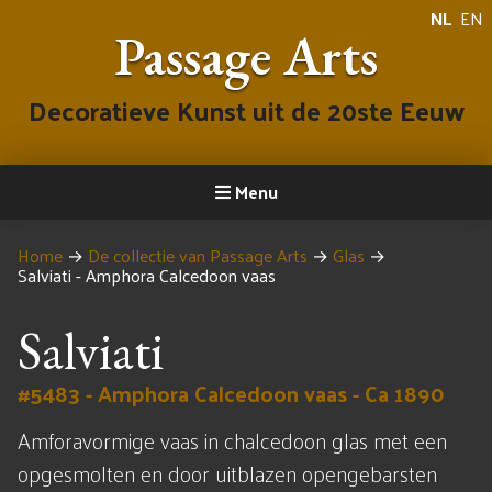
NL
EN
Passage Arts
Decoratieve Kunst uit de 20ste Eeuw
Menu
Home
→
De collectie van Passage Arts
→
Glas
→
Salviati - Amphora Calcedoon vaas
Salviati
#5483 - Amphora Calcedoon vaas - Ca 1890
Amforavormige vaas in chalcedoon glas met een
opgesmolten en door uitblazen opengebarsten