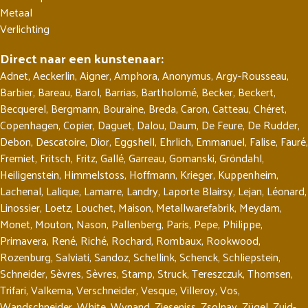
Metaal
Verlichting
Direct naar een kunstenaar:
Adnet
,
Aeckerlin
,
Aigner
,
Amphora
,
Anonymus
,
Argy-Rousseau
,
Barbier
,
Bareau
,
Barol
,
Barrias
,
Bartholomé
,
Becker
,
Beckert
,
Becquerel
,
Bergmann
,
Bouraine
,
Breda
,
Caron
,
Catteau
,
Chéret
,
Copenhagen
,
Copier
,
Daguet
,
Dalou
,
Daum
,
De Feure
,
De Rudder
,
Debon
,
Descatoire
,
Dior
,
Eggshell
,
Ehrlich
,
Emmanuel
,
Falise
,
Fauré
,
Fremiet
,
Fritsch
,
Fritz
,
Gallé
,
Garreau
,
Gomanski
,
Gröndahl
,
Heiligenstein
,
Himmelstoss
,
Hoffmann
,
Krieger
,
Kuppenheim
,
Lachenal
,
Lalique
,
Lamarre
,
Landry
,
Laporte Blairsy
,
Lejan
,
Léonard
,
Linossier
,
Loetz
,
Louchet
,
Maison
,
Metallwarefabrik
,
Meydam
,
Monet
,
Mouton
,
Nason
,
Pallenberg
,
Paris
,
Pepe
,
Philippe
,
Primavera
,
René
,
Riché
,
Rochard
,
Rombaux
,
Rookwood
,
Rozenburg
,
Salviati
,
Sandoz
,
Schellink
,
Schenck
,
Schliepstein
,
Schneider
,
Sèvres
,
Sèvres
,
Stamp
,
Struck
,
Tereszczuk
,
Thomsen
,
Trifari
,
Valkema
,
Verschneider
,
Vesque
,
Villeroy
,
Vos
,
Wandschneider
,
White
,
Wynand
,
Zieseniss
,
Zsolnay
,
Zügel
,
Zuid-