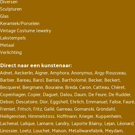
Diversen
Sculpturen
Glas
Keramiek/Porselein
Vintage Costume Jewelry
Lakstempels
Metaal
Verlichting
Direct naar een kunstenaar:
Adnet
,
Aeckerlin
,
Aigner
,
Amphora
,
Anonymus
,
Argy-Rousseau
,
Barbier
,
Bareau
,
Barol
,
Barrias
,
Bartholomé
,
Becker
,
Beckert
,
Becquerel
,
Bergmann
,
Bouraine
,
Breda
,
Caron
,
Catteau
,
Chéret
,
Copenhagen
,
Copier
,
Daguet
,
Dalou
,
Daum
,
De Feure
,
De Rudder
,
Debon
,
Descatoire
,
Dior
,
Eggshell
,
Ehrlich
,
Emmanuel
,
Falise
,
Fauré
,
Fremiet
,
Fritsch
,
Fritz
,
Gallé
,
Garreau
,
Gomanski
,
Gröndahl
,
Heiligenstein
,
Himmelstoss
,
Hoffmann
,
Krieger
,
Kuppenheim
,
Lachenal
,
Lalique
,
Lamarre
,
Landry
,
Laporte Blairsy
,
Lejan
,
Léonard
,
Linossier
,
Loetz
,
Louchet
,
Maison
,
Metallwarefabrik
,
Meydam
,