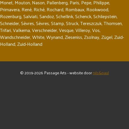
Monet
,
Mouton
,
Nason
,
Pallenberg
,
Paris
,
Pepe
,
Philippe
,
Primavera
,
René
,
Riché
,
Rochard
,
Rombaux
,
Rookwood
,
Rozenburg
,
Salviati
,
Sandoz
,
Schellink
,
Schenck
,
Schliepstein
,
Schneider
,
Sèvres
,
Sèvres
,
Stamp
,
Struck
,
Tereszczuk
,
Thomsen
,
Trifari
,
Valkema
,
Verschneider
,
Vesque
,
Villeroy
,
Vos
,
Wandschneider
,
White
,
Wynand
,
Zieseniss
,
Zsolnay
,
Zügel
,
Zuid-
Holland
,
Zuid-Holland
© 2019-2026 Passage Arts - website door
nils&paul