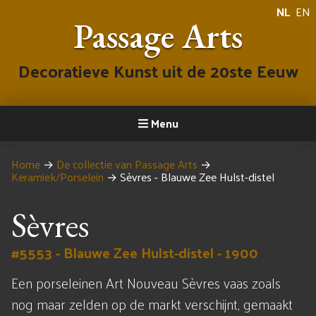
NL
EN
Passage Arts
Decoratieve Kunst uit de 20ste Eeuw
Menu
Home
→
De collectie van Passage Arts
→
Keramiek/Porselein
→
Sèvres - Blauwe Zee Hulst-distel
Sèvres
#5553 - Blauwe Zee Hulst-distel - 1900
Een porseleinen Art Nouveau Sèvres vaas zoals
nog maar zelden op de markt verschijnt, gemaakt