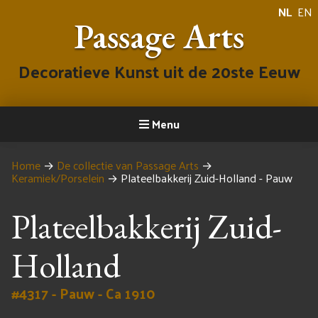
NL
EN
Passage Arts
Decoratieve Kunst uit de 20ste Eeuw
Menu
Home
→
De collectie van Passage Arts
→
Keramiek/Porselein
→
Plateelbakkerij Zuid-Holland - Pauw
Plateelbakkerij Zuid-
Holland
#4317 - Pauw - Ca 1910