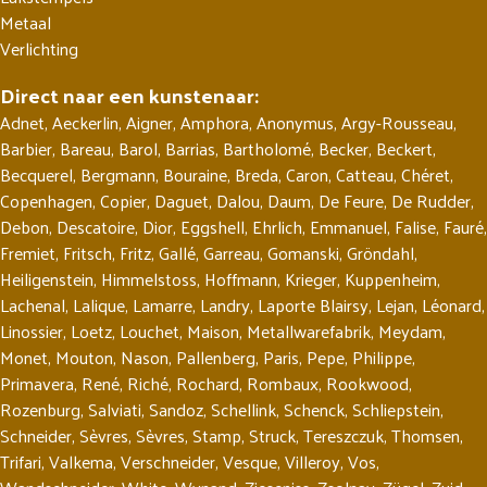
Metaal
Verlichting
Direct naar een kunstenaar:
Adnet
,
Aeckerlin
,
Aigner
,
Amphora
,
Anonymus
,
Argy-Rousseau
,
Barbier
,
Bareau
,
Barol
,
Barrias
,
Bartholomé
,
Becker
,
Beckert
,
Becquerel
,
Bergmann
,
Bouraine
,
Breda
,
Caron
,
Catteau
,
Chéret
,
Copenhagen
,
Copier
,
Daguet
,
Dalou
,
Daum
,
De Feure
,
De Rudder
,
Debon
,
Descatoire
,
Dior
,
Eggshell
,
Ehrlich
,
Emmanuel
,
Falise
,
Fauré
,
Fremiet
,
Fritsch
,
Fritz
,
Gallé
,
Garreau
,
Gomanski
,
Gröndahl
,
Heiligenstein
,
Himmelstoss
,
Hoffmann
,
Krieger
,
Kuppenheim
,
Lachenal
,
Lalique
,
Lamarre
,
Landry
,
Laporte Blairsy
,
Lejan
,
Léonard
,
Linossier
,
Loetz
,
Louchet
,
Maison
,
Metallwarefabrik
,
Meydam
,
Monet
,
Mouton
,
Nason
,
Pallenberg
,
Paris
,
Pepe
,
Philippe
,
Primavera
,
René
,
Riché
,
Rochard
,
Rombaux
,
Rookwood
,
Rozenburg
,
Salviati
,
Sandoz
,
Schellink
,
Schenck
,
Schliepstein
,
Schneider
,
Sèvres
,
Sèvres
,
Stamp
,
Struck
,
Tereszczuk
,
Thomsen
,
Trifari
,
Valkema
,
Verschneider
,
Vesque
,
Villeroy
,
Vos
,