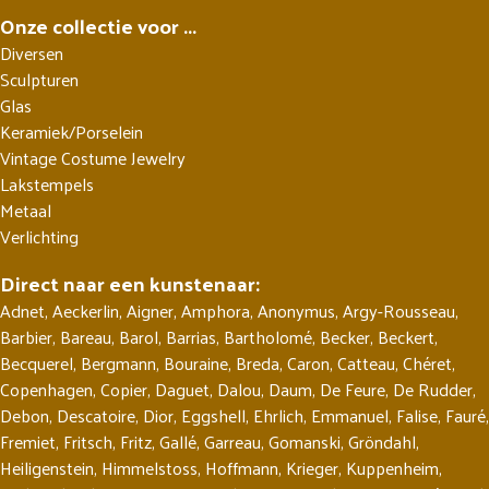
Onze collectie voor ...
Diversen
Sculpturen
Glas
Keramiek/Porselein
Vintage Costume Jewelry
Lakstempels
Metaal
Verlichting
Direct naar een kunstenaar:
Adnet
,
Aeckerlin
,
Aigner
,
Amphora
,
Anonymus
,
Argy-Rousseau
,
Barbier
,
Bareau
,
Barol
,
Barrias
,
Bartholomé
,
Becker
,
Beckert
,
Becquerel
,
Bergmann
,
Bouraine
,
Breda
,
Caron
,
Catteau
,
Chéret
,
Copenhagen
,
Copier
,
Daguet
,
Dalou
,
Daum
,
De Feure
,
De Rudder
,
Debon
,
Descatoire
,
Dior
,
Eggshell
,
Ehrlich
,
Emmanuel
,
Falise
,
Fauré
,
Fremiet
,
Fritsch
,
Fritz
,
Gallé
,
Garreau
,
Gomanski
,
Gröndahl
,
Heiligenstein
,
Himmelstoss
,
Hoffmann
,
Krieger
,
Kuppenheim
,