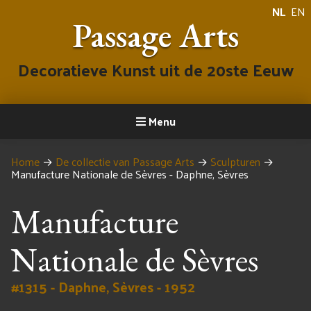
NL
EN
Passage Arts
Decoratieve Kunst uit de 20ste Eeuw
Menu
Home
→
De collectie van Passage Arts
→
Sculpturen
→
Manufacture Nationale de Sèvres - Daphne, Sèvres
Manufacture
Nationale de Sèvres
#1315 - Daphne, Sèvres - 1952