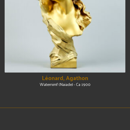
Léonard, Agathon
Waternimf (Naiade) - Ca 1900