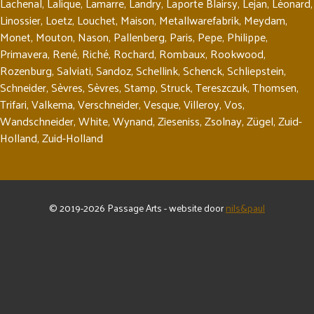
Lachenal
,
Lalique
,
Lamarre
,
Landry
,
Laporte Blairsy
,
Lejan
,
Léonard
,
Linossier
,
Loetz
,
Louchet
,
Maison
,
Metallwarefabrik
,
Meydam
,
Monet
,
Mouton
,
Nason
,
Pallenberg
,
Paris
,
Pepe
,
Philippe
,
Primavera
,
René
,
Riché
,
Rochard
,
Rombaux
,
Rookwood
,
Rozenburg
,
Salviati
,
Sandoz
,
Schellink
,
Schenck
,
Schliepstein
,
Schneider
,
Sèvres
,
Sèvres
,
Stamp
,
Struck
,
Tereszczuk
,
Thomsen
,
Trifari
,
Valkema
,
Verschneider
,
Vesque
,
Villeroy
,
Vos
,
Wandschneider
,
White
,
Wynand
,
Zieseniss
,
Zsolnay
,
Zügel
,
Zuid-
Holland
,
Zuid-Holland
© 2019-2026 Passage Arts - website door
nils&paul