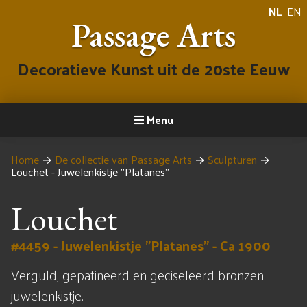
NL
EN
Passage Arts
Decoratieve Kunst uit de 20ste Eeuw
Menu
Home
→
De collectie van Passage Arts
→
Sculpturen
→
Louchet - Juwelenkistje "Platanes"
Louchet
#4459 - Juwelenkistje "Platanes" - Ca 1900
Verguld, gepatineerd en geciseleerd bronzen
juwelenkistje.