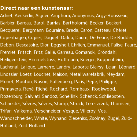
Direct naar een kunstenaar:
Adnet
,
Aeckerlin
,
Aigner
,
Amphora
,
Anonymus
,
Argy-Rousseau
,
Barbier
,
Bareau
,
Barol
,
Barrias
,
Bartholomé
,
Becker
,
Beckert
,
Becquerel
,
Bergmann
,
Bouraine
,
Breda
,
Caron
,
Catteau
,
Chéret
,
Copenhagen
,
Copier
,
Daguet
,
Dalou
,
Daum
,
De Feure
,
De Rudder
,
Debon
,
Descatoire
,
Dior
,
Eggshell
,
Ehrlich
,
Emmanuel
,
Falise
,
Fauré
,
Fremiet
,
Fritsch
,
Fritz
,
Gallé
,
Garreau
,
Gomanski
,
Gröndahl
,
Heiligenstein
,
Himmelstoss
,
Hoffmann
,
Krieger
,
Kuppenheim
,
Lachenal
,
Lalique
,
Lamarre
,
Landry
,
Laporte Blairsy
,
Lejan
,
Léonard
,
Linossier
,
Loetz
,
Louchet
,
Maison
,
Metallwarefabrik
,
Meydam
,
Monet
,
Mouton
,
Nason
,
Pallenberg
,
Paris
,
Pepe
,
Philippe
,
Primavera
,
René
,
Riché
,
Rochard
,
Rombaux
,
Rookwood
,
Rozenburg
,
Salviati
,
Sandoz
,
Schellink
,
Schenck
,
Schliepstein
,
Schneider
,
Sèvres
,
Sèvres
,
Stamp
,
Struck
,
Tereszczuk
,
Thomsen
,
Trifari
,
Valkema
,
Verschneider
,
Vesque
,
Villeroy
,
Vos
,
Wandschneider
,
White
,
Wynand
,
Zieseniss
,
Zsolnay
,
Zügel
,
Zuid-
Holland
,
Zuid-Holland